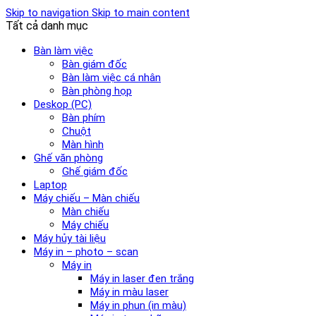
Skip to navigation
Skip to main content
Tất cả danh mục
Bàn làm việc
Bàn giám đốc
Bàn làm việc cá nhân
Bàn phòng họp
Deskop (PC)
Bàn phím
Chuột
Màn hình
Ghế văn phòng
Ghế giám đốc
Laptop
Máy chiếu – Màn chiếu
Màn chiếu
Máy chiếu
Máy hủy tài liệu
Máy in – photo – scan
Máy in
Máy in laser đen trắng
Máy in màu laser
Máy in phun (in màu)