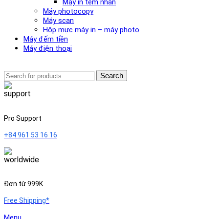
Máy in tem nhãn
Máy photocopy
Máy scan
Hộp mực máy in – máy photo
Máy đếm tiền
Máy điện thoại
Search
Pro Support
+84 961 53 16 16
Đơn từ 999K
Free Shipping*
Menu