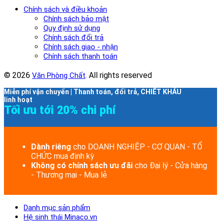
Chính sách và điều khoản
Chính sách bảo mật
Quy định sử dụng
Chính sách đổi trả
Chính sách giao - nhận
Chính sách thanh toán
© 2026
. All rights reserved
Văn Phòng Chất
Miễn phí vận chuyển | Thanh toán, đổi trả, CHIẾT KHẤU
linh hoạt
Tối ưu tới 20% chi phí
Dành riêng
cho DOANH NGHIỆP - CƠ QUAN - TỔ
CHỨC mua định kỳ
Không có chính sách ưu đãi
cho Đại lý - Cửa hàng
- Thương mại - Mua lẻ
Danh mục sản phẩm
Hệ sinh thái Minaco.vn