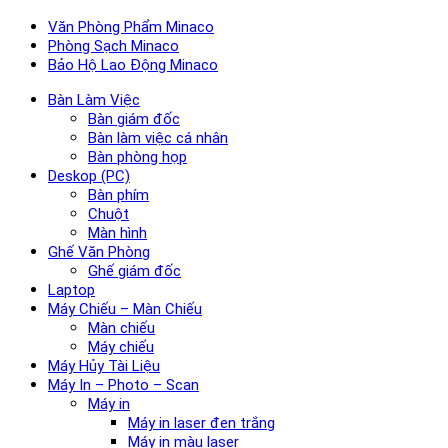
Văn Phòng Phẩm Minaco
Phòng Sạch Minaco
Bảo Hộ Lao Động Minaco
Bàn Làm Việc
Bàn giám đốc
Bàn làm việc cá nhân
Bàn phòng họp
Deskop (PC)
Bàn phím
Chuột
Màn hình
Ghế Văn Phòng
Ghế giám đốc
Laptop
Máy Chiếu – Màn Chiếu
Màn chiếu
Máy chiếu
Máy Hủy Tài Liệu
Máy In – Photo – Scan
Máy in
Máy in laser đen trắng
Máy in màu laser