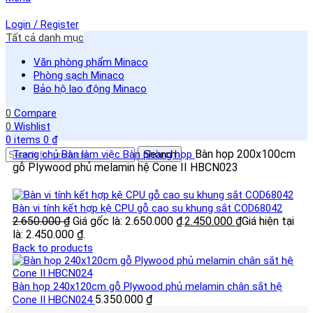
Login / Register
Tất cả danh mục
Văn phòng phẩm Minaco
Phòng sạch Minaco
Bảo hộ lao động Minaco
0
Compare
0
Wishlist
0
items
0
₫
Bàn họp 200x100cm
Trang chủ
Bàn làm việc
Bàn phòng họp
Search
gỗ Plywood phủ melamin hệ Cone II HBCN023
Bàn vi tính kết hợp kệ CPU gỗ cao su khung sắt COD68042
2.650.000
₫
Giá gốc là: 2.650.000 ₫.
2.450.000
₫
Giá hiện tại
là: 2.450.000 ₫.
Back to products
Bàn họp 240x120cm gỗ Plywood phủ melamin chân sắt hệ
5.350.000
₫
Cone II HBCN024