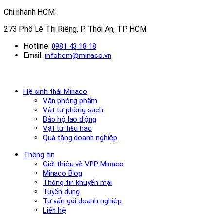
Chi nhánh HCM:
273 Phố Lê Thị Riêng, P. Thới An, TP. HCM
Hotline:
0981 43 18 18
Email:
infohcm@minaco.vn
Hệ sinh thái Minaco
Văn phòng phẩm
Vật tư phòng sạch
Bảo hộ lao động
Vật tư tiêu hao
Quà tặng doanh nghiệp
Thông tin
Giới thiệu về VPP Minaco
Minaco Blog
Thông tin khuyến mại
Tuyển dụng
Tư vấn gói doanh nghiệp
Liên hệ