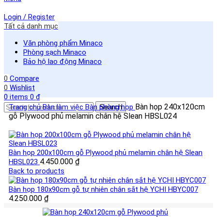
Login / Register
Tất cả danh mục
Văn phòng phẩm Minaco
Phòng sạch Minaco
Bảo hộ lao động Minaco
0
Compare
0
Wishlist
0
items
0
₫
Bàn họp 240x120cm
Trang chủ
Bàn làm việc
Bàn phòng họp
Search
gỗ Plywood phủ melamin chân hệ Slean HBSL024
Bàn họp 200x100cm gỗ Plywood phủ melamin chân hệ Slean
4.450.000
₫
HBSL023
Back to products
Bàn họp 180x90cm gỗ tự nhiên chân sắt hệ YCHI HBYC007
4.250.000
₫