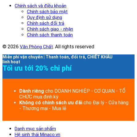
Chính sách và điều khoản
Chính sách bảo mật
Quy định sử dụng
Chính sách đổi trả
Chính sách giao - nhận
Chính sách thanh toán
© 2026
. All rights reserved
Văn Phòng Chất
Miễn phí vận chuyển | Thanh toán, đổi trả, CHIẾT KHẤU
linh hoạt
Tối ưu tới 20% chi phí
Dành riêng
cho DOANH NGHIỆP - CƠ QUAN - TỔ
CHỨC mua định kỳ
Không có chính sách ưu đãi
cho Đại lý - Cửa hàng
- Thương mại - Mua lẻ
Danh mục sản phẩm
Hệ sinh thái Minaco.vn