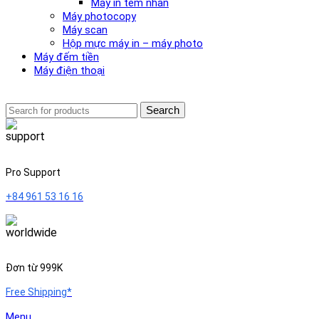
Máy in tem nhãn
Máy photocopy
Máy scan
Hộp mực máy in – máy photo
Máy đếm tiền
Máy điện thoại
Search
Pro Support
+84 961 53 16 16
Đơn từ 999K
Free Shipping*
Menu