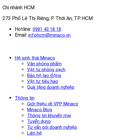
Chi nhánh HCM:
273 Phố Lê Thị Riêng, P. Thới An, TP. HCM
Hotline:
0981 43 18 18
Email:
infohcm@minaco.vn
Hệ sinh thái Minaco
Văn phòng phẩm
Vật tư phòng sạch
Bảo hộ lao động
Vật tư tiêu hao
Quà tặng doanh nghiệp
Thông tin
Giới thiệu về VPP Minaco
Minaco Blog
Thông tin khuyến mại
Tuyển dụng
Tư vấn gói doanh nghiệp
Liên hệ