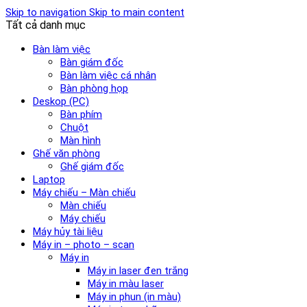
Skip to navigation
Skip to main content
Tất cả danh mục
Bàn làm việc
Bàn giám đốc
Bàn làm việc cá nhân
Bàn phòng họp
Deskop (PC)
Bàn phím
Chuột
Màn hình
Ghế văn phòng
Ghế giám đốc
Laptop
Máy chiếu – Màn chiếu
Màn chiếu
Máy chiếu
Máy hủy tài liệu
Máy in – photo – scan
Máy in
Máy in laser đen trắng
Máy in màu laser
Máy in phun (in màu)