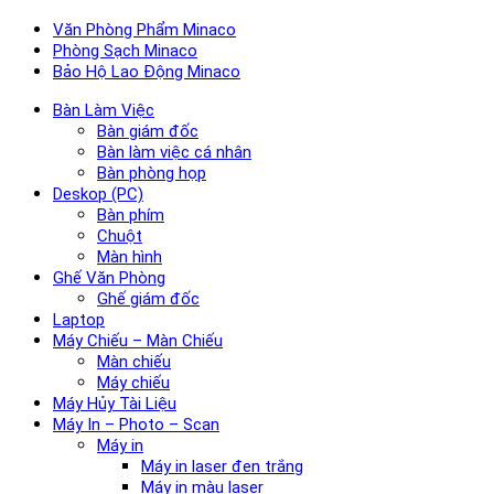
Văn Phòng Phẩm Minaco
Phòng Sạch Minaco
Bảo Hộ Lao Động Minaco
Bàn Làm Việc
Bàn giám đốc
Bàn làm việc cá nhân
Bàn phòng họp
Deskop (PC)
Bàn phím
Chuột
Màn hình
Ghế Văn Phòng
Ghế giám đốc
Laptop
Máy Chiếu – Màn Chiếu
Màn chiếu
Máy chiếu
Máy Hủy Tài Liệu
Máy In – Photo – Scan
Máy in
Máy in laser đen trắng
Máy in màu laser