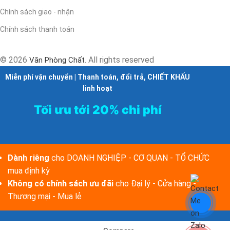
Chính sách giao - nhận
Chính sách thanh toán
© 2026
. All rights reserved
Văn Phòng Chất
Miễn phí vận chuyển | Thanh toán, đổi trả, CHIẾT KHẤU
linh hoạt
Tối ưu tới 20% chi phí
Dành riêng
cho DOANH NGHIỆP - CƠ QUAN - TỔ CHỨC
mua định kỳ
Không có chính sách ưu đãi
cho Đại lý - Cửa hàng -
Thương mại - Mua lẻ