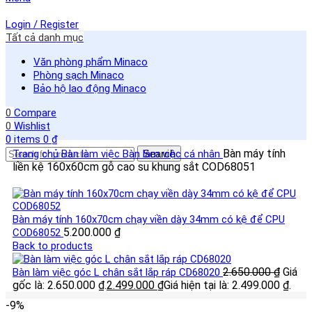
Login / Register
Tất cả danh mục
Văn phòng phẩm Minaco
Phòng sạch Minaco
Bảo hộ lao động Minaco
0
Compare
0
Wishlist
0
items
0
₫
Bàn máy tính
Trang chủ
Bàn làm việc
Bàn làm việc cá nhân
Search
liền kệ 160x60cm gỗ cao su khung sắt COD68051
Bàn máy tính 160x70cm chạy viền dày 34mm có kệ để CPU
5.200.000
₫
COD68052
Back to products
2.650.000
₫
Giá
Bàn làm việc góc L chân sắt lắp ráp CD68020
gốc là: 2.650.000 ₫.
2.499.000
₫
Giá hiện tại là: 2.499.000 ₫.
-9%