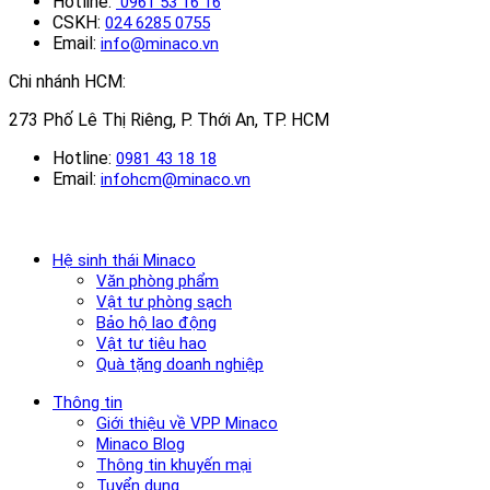
Hotline:
0961 53 16 16
CSKH:
024 6285 0755
Email:
info@minaco.vn
Chi nhánh HCM:
273 Phố Lê Thị Riêng, P. Thới An, TP. HCM
Hotline:
0981 43 18 18
Email:
infohcm@minaco.vn
Hệ sinh thái Minaco
Văn phòng phẩm
Vật tư phòng sạch
Bảo hộ lao động
Vật tư tiêu hao
Quà tặng doanh nghiệp
Thông tin
Giới thiệu về VPP Minaco
Minaco Blog
Thông tin khuyến mại
Tuyển dụng