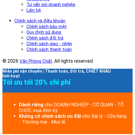
Tư vấn gói doanh nghiệp
Liên hệ
Chính sách và điều khoản
Chính sách bảo mật
Quy định sử dụng
Chính sách đổi trả
Chính sách giao - nhận
Chính sách thanh toán
© 2026
. All rights reserved
Văn Phòng Chất
Miễn phí vận chuyển | Thanh toán, đổi trả, CHIẾT KHẤU
linh hoạt
Tối ưu tới 20% chi phí
Dành riêng
cho DOANH NGHIỆP - CƠ QUAN - TỔ
CHỨC mua định kỳ
Không có chính sách ưu đãi
cho Đại lý - Cửa hàng
- Thương mại - Mua lẻ