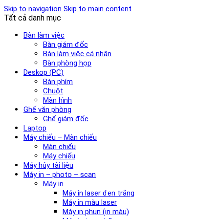
Skip to navigation
Skip to main content
Tất cả danh mục
Bàn làm việc
Bàn giám đốc
Bàn làm việc cá nhân
Bàn phòng họp
Deskop (PC)
Bàn phím
Chuột
Màn hình
Ghế văn phòng
Ghế giám đốc
Laptop
Máy chiếu – Màn chiếu
Màn chiếu
Máy chiếu
Máy hủy tài liệu
Máy in – photo – scan
Máy in
Máy in laser đen trắng
Máy in màu laser
Máy in phun (in màu)