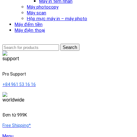
Máy in tem nhãn
Máy photocopy
Máy scan
Hộp mực máy in – máy photo
Máy đếm tiền
Máy điện thoại
Search
Pro Support
+84 961 53 16 16
Đơn từ 999K
Free Shipping*
Menu