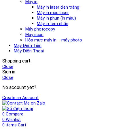
Máy in
Máy in laser đen trắng
Máy in màu laser
Máy in phun (in màu)
Máy in tem nhãn
Máy photocopy
Máy scan
Hộp mực máy in – máy photo
Máy Đếm Tiền
Máy Điện Thoại
Shopping cart
Close
Sign in
Close
No account yet?
Create an Account
0
Compare
0
Wishlist
0
items
Cart