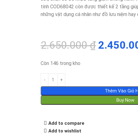
tính COD68042 còn được thiết kế 2 tầng giúp 
những vật dụng cá nhân như đồ lưu niệm hay c
2.650.000
₫
2.450.
Còn 146 trong kho
Thêm Vào Giỏ 
Buy Now
Add to compare
Add to wishlist