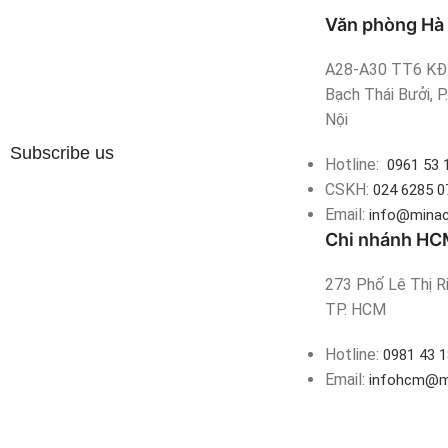
Văn phòng Hà 
A28-A30 TT6 KĐT
Bạch Thái Bưởi, P
Nội
Subscribe us
Hotline:
0961 53 
CSKH:
024 6285 0
Email:
info@minac
Chi nhánh HC
273 Phố Lê Thị Ri
TP. HCM
Hotline:
0981 43 1
Email:
infohcm@m