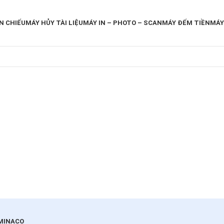
N CHIẾU
MÁY HỦY TÀI LIỆU
MÁY IN – PHOTO – SCAN
MÁY ĐẾM TIỀN
MÁY
 MINACO