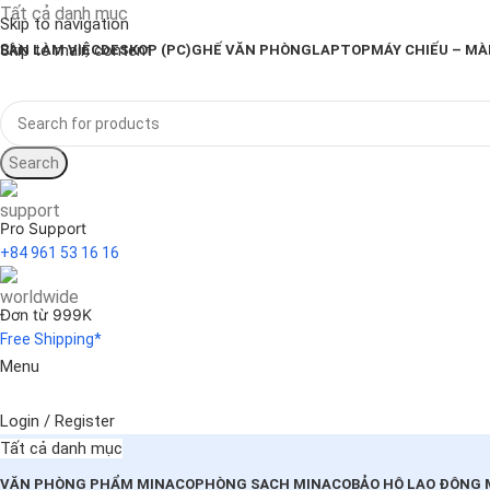
Tất cả danh mục
Skip to navigation
Skip to main content
BÀN LÀM VIỆC
DESKOP (PC)
GHẾ VĂN PHÒNG
LAPTOP
MÁY CHIẾU – MÀ
Search
Pro Support
+84 961 53 16 16
Đơn từ 999K
Free Shipping*
Menu
Login / Register
Tất cả danh mục
VĂN PHÒNG PHẨM MINACO
PHÒNG SẠCH MINACO
BẢO HỘ LAO ĐỘNG