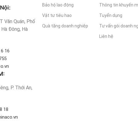
Bảo hộ lao động
Thông tin khuyến m
Nội:
Vật tư tiêu hao
Tuyển dụng
 Văn Quán, Phố
Quà tặng doanh nghiệp
Tư vấn gói doanh n
. Hà Đông, Hà
Liên hệ
16 16
755
o.vn
M:
êng, P. Thới An,
8 18
inaco.vn