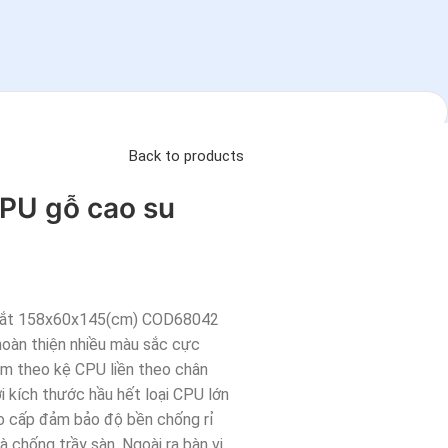
Back to products
CPU gỗ cao su
g sắt 158x60x145(cm) COD68042
hoàn thiện nhiều màu sắc cực
èm theo kệ CPU liền theo chân
 kích thước hầu hết loại CPU lớn
ao cấp đảm bảo độ bền chống rỉ
 chống trầy sàn. Ngoài ra bàn vi