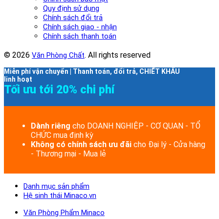
Quy định sử dụng
Chính sách đổi trả
Chính sách giao - nhận
Chính sách thanh toán
© 2026
. All rights reserved
Văn Phòng Chất
Miễn phí vận chuyển | Thanh toán, đổi trả, CHIẾT KHẤU
linh hoạt
Tối ưu tới 20% chi phí
Dành riêng
cho DOANH NGHIỆP - CƠ QUAN - TỔ
CHỨC mua định kỳ
Không có chính sách ưu đãi
cho Đại lý - Cửa hàng
- Thương mại - Mua lẻ
Danh mục sản phẩm
Hệ sinh thái Minaco.vn
Văn Phòng Phẩm Minaco