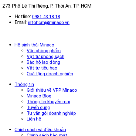
273 Phố Lê Thị Riêng, P. Thới An, TP. HCM
Hotline:
0981 43 18 18
Email:
infohcm@minaco.vn
Hệ sinh thái Minaco
Văn phòng phẩm
Vật tư phòng sạch
Bảo hộ lao động
Vật tư tiêu hao
Quà tặng doanh nghiệp
Thông tin
Giới thiệu về VPP Minaco
Minaco Blog
Thông tin khuyến mại
Tuyển dụng
Tư vấn gói doanh nghiệp
Liên hệ
Chính sách và điều khoản
Chính sách bảo mật