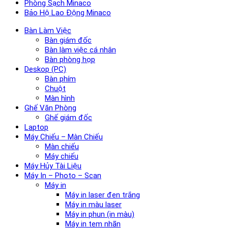
Phòng Sạch Minaco
Bảo Hộ Lao Động Minaco
Bàn Làm Việc
Bàn giám đốc
Bàn làm việc cá nhân
Bàn phòng họp
Deskop (PC)
Bàn phím
Chuột
Màn hình
Ghế Văn Phòng
Ghế giám đốc
Laptop
Máy Chiếu – Màn Chiếu
Màn chiếu
Máy chiếu
Máy Hủy Tài Liệu
Máy In – Photo – Scan
Máy in
Máy in laser đen trắng
Máy in màu laser
Máy in phun (in màu)
Máy in tem nhãn