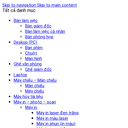
Skip to navigation
Skip to main content
Tất cả danh mục
Bàn làm việc
Bàn giám đốc
Bàn làm việc cá nhân
Bàn phòng họp
Deskop (PC)
Bàn phím
Chuột
Màn hình
Ghế văn phòng
Ghế giám đốc
Laptop
Máy chiếu – Màn chiếu
Màn chiếu
Máy chiếu
Máy hủy tài liệu
Máy in – photo – scan
Máy in
Máy in laser đen trắng
Máy in màu laser
Máy in phun (in màu)