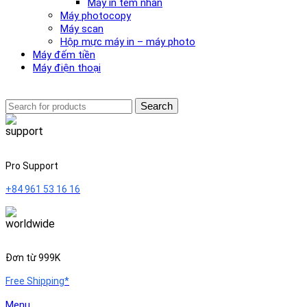
Máy in tem nhãn
Máy photocopy
Máy scan
Hộp mực máy in – máy photo
Máy đếm tiền
Máy điện thoại
Search
Pro Support
+84 961 53 16 16
Đơn từ 999K
Free Shipping*
Menu