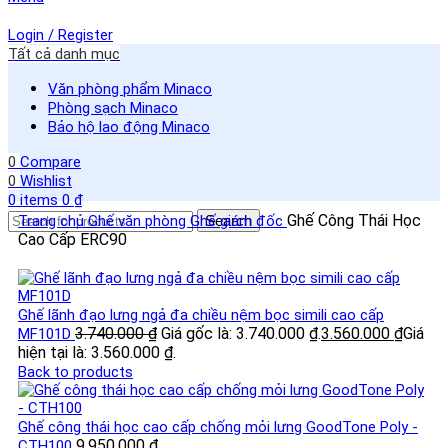
Login / Register
Tất cả danh mục
Văn phòng phẩm Minaco
Phòng sạch Minaco
Bảo hộ lao động Minaco
0
Compare
0
Wishlist
0
items
0
₫
Ghế Công Thái Học
Trang chủ
Ghế văn phòng
Ghế giám đốc
Search
Cao Cấp ERC90
Ghế lãnh đạo lưng ngả đa chiều nệm bọc simili cao cấp
3.740.000
₫
Giá gốc là: 3.740.000 ₫.
3.560.000
₫
Giá
MF101D
hiện tại là: 3.560.000 ₫.
Back to products
Ghế công thái học cao cấp chống mỏi lưng GoodTone Poly -
9.950.000
₫
CTH100