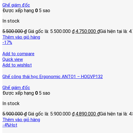
Ghế giám đốc
Được xếp hạng
0
5 sao
In stock
5.500.000
₫
Giá gốc là: 5.500.000 ₫.
4.750.000
₫
Giá hiện tại là: 
Thêm vào giỏ hàng
-17%
Add to compare
Quick view
Add to wishlist
Ghế công thái học Ergonomic ANTO1 – HOGVP132
Ghế giám đốc
Được xếp hạng
0
5 sao
In stock
5.900.000
₫
Giá gốc là: 5.900.000 ₫.
4.890.000
₫
Giá hiện tại là: 
Thêm vào giỏ hàng
-4%
Hot