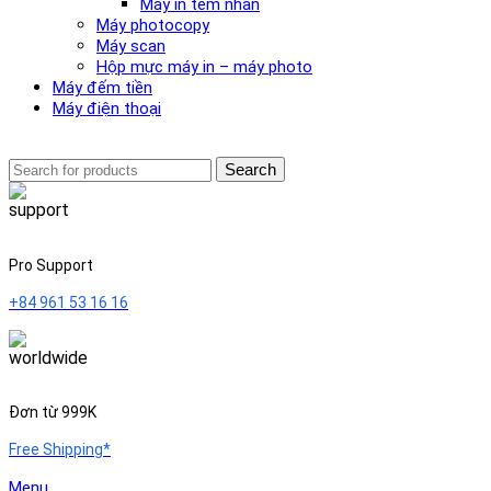
Máy in tem nhãn
Máy photocopy
Máy scan
Hộp mực máy in – máy photo
Máy đếm tiền
Máy điện thoại
Search
Pro Support
+84 961 53 16 16
Đơn từ 999K
Free Shipping*
Menu