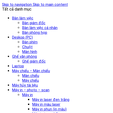
Skip to navigation
Skip to main content
Tất cả danh mục
Bàn làm việc
Bàn giám đốc
Bàn làm việc cá nhân
Bàn phòng họp
Deskop (PC)
Bàn phím
Chuột
Màn hình
Ghế văn phòng
Ghế giám đốc
Laptop
Máy chiếu – Màn chiếu
Màn chiếu
Máy chiếu
Máy hủy tài liệu
Máy in – photo – scan
Máy in
Máy in laser đen trắng
Máy in màu laser
Máy in phun (in màu)