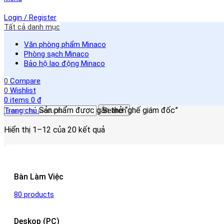
Login / Register
Tất cả danh mục
Văn phòng phẩm Minaco
Phòng sạch Minaco
Bảo hộ lao động Minaco
0
Compare
0
Wishlist
0
items
0
₫
Sản phẩm được gắn thẻ “ghế giám đốc”
Trang chủ
Search
Hiển thị 1–12 của 20 kết quả
Bàn Làm Việc
80 products
Deskop (PC)