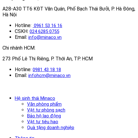
A28-A30 TT6 KĐT Văn Quán, Phố Bạch Thái Bưởi, P. Hà Đông,
Hà Nội
Hotline:
0961 53 16 16
CSKH:
024 6285 0755
Email:
info@minaco.vn
Chi nhánh HCM:
273 Phố Lê Thị Riêng, P. Thới An, TP. HCM
Hotline:
0981 43 18 18
Email:
infohcm@minaco.vn
Hệ sinh thái Minaco
Văn phòng phẩm
Vật tư phòng sạch
Bảo hộ lao động
Vật tư tiêu hao
Quà tặng doanh nghiệp