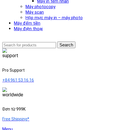
Máy in tem nhãn
Máy photocopy
Máy scan
Hộp mực máy in – máy photo
Máy đếm tiền
Máy điện thoại
Search
Pro Support
+84 961 53 16 16
Đơn từ 999K
Free Shipping*
Menu