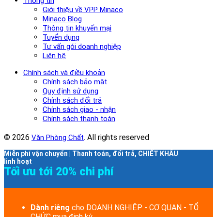
Thông tin
Giới thiệu về VPP Minaco
Minaco Blog
Thông tin khuyến mại
Tuyển dụng
Tư vấn gói doanh nghiệp
Liên hệ
Chính sách và điều khoản
Chính sách bảo mật
Quy định sử dụng
Chính sách đổi trả
Chính sách giao - nhận
Chính sách thanh toán
© 2026
. All rights reserved
Văn Phòng Chất
Miễn phí vận chuyển | Thanh toán, đổi trả, CHIẾT KHẤU
linh hoạt
Tối ưu tới 20% chi phí
Dành riêng
cho DOANH NGHIỆP - CƠ QUAN - TỔ
CHỨC mua định kỳ