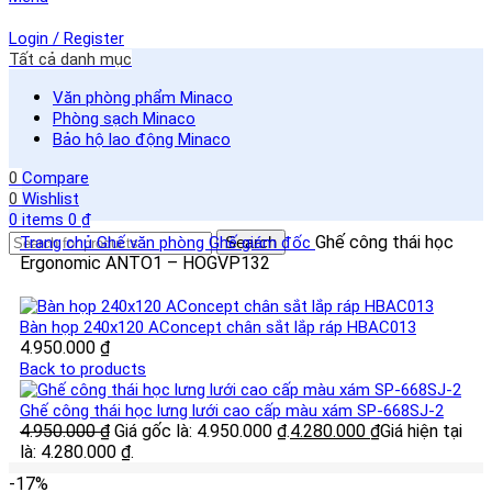
Login / Register
Tất cả danh mục
Văn phòng phẩm Minaco
Phòng sạch Minaco
Bảo hộ lao động Minaco
0
Compare
0
Wishlist
0
items
0
₫
Ghế công thái học
Trang chủ
Ghế văn phòng
Ghế giám đốc
Search
Ergonomic ANTO1 – HOGVP132
Bàn họp 240x120 AConcept chân sắt lắp ráp HBAC013
4.950.000
₫
Back to products
Ghế công thái học lưng lưới cao cấp màu xám SP-668SJ-2
4.950.000
₫
Giá gốc là: 4.950.000 ₫.
4.280.000
₫
Giá hiện tại
là: 4.280.000 ₫.
-17%