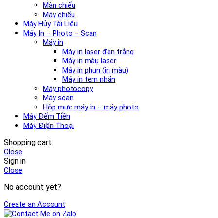
Màn chiếu
Máy chiếu
Máy Hủy Tài Liệu
Máy In – Photo – Scan
Máy in
Máy in laser đen trắng
Máy in màu laser
Máy in phun (in màu)
Máy in tem nhãn
Máy photocopy
Máy scan
Hộp mực máy in – máy photo
Máy Đếm Tiền
Máy Điện Thoại
Shopping cart
Close
Sign in
Close
No account yet?
Create an Account