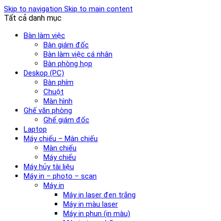
Skip to navigation
Skip to main content
Tất cả danh mục
Bàn làm việc
Bàn giám đốc
Bàn làm việc cá nhân
Bàn phòng họp
Deskop (PC)
Bàn phím
Chuột
Màn hình
Ghế văn phòng
Ghế giám đốc
Laptop
Máy chiếu – Màn chiếu
Màn chiếu
Máy chiếu
Máy hủy tài liệu
Máy in – photo – scan
Máy in
Máy in laser đen trắng
Máy in màu laser
Máy in phun (in màu)