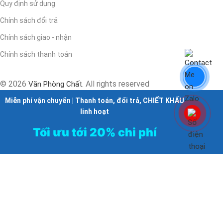
Quy định sử dụng
Chính sách đổi trả
Chính sách giao - nhận
Chính sách thanh toán
© 2026
. All rights reserved
Văn Phòng Chất
Miễn phí vận chuyển | Thanh toán, đổi trả, CHIẾT KHẤU
linh hoạt
Tối ưu tới 20% chi phí
Dành riêng
cho DOANH NGHIỆP - CƠ QUAN - TỔ CHỨC
mua định kỳ
Không có chính sách ưu đãi
cho Đại lý - Cửa hàng -
Thương mại - Mua lẻ