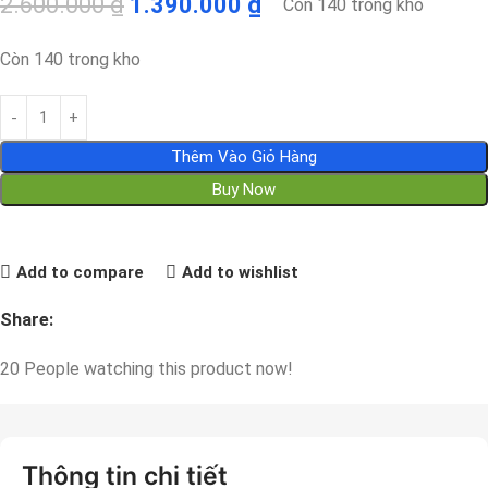
2.600.000
₫
1.390.000
₫
Còn 140 trong kho
Còn 140 trong kho
Thêm Vào Giỏ Hàng
Buy Now
Add to compare
Add to wishlist
Share:
20
People watching this product now!
Thông tin chi tiết