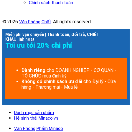
Chính sách thanh toán
© 2026
. All rights reserved
Văn Phòng Chất
Miễn phí vận chuyển | Thanh toán, đổi trả, CHIẾT
KHẤU linh hoạt
Tối ưu tới 20% chi phí
Dành riêng
cho DOANH NGHIỆP - CƠ QUAN -
TỔ CHỨC mua định kỳ
Không có chính sách ưu đãi
cho Đại lý - Cửa
hàng - Thương mại - Mua lẻ
Danh mục sản phẩm
Hệ sinh thái Minaco.vn
Văn Phòng Phẩm Minaco