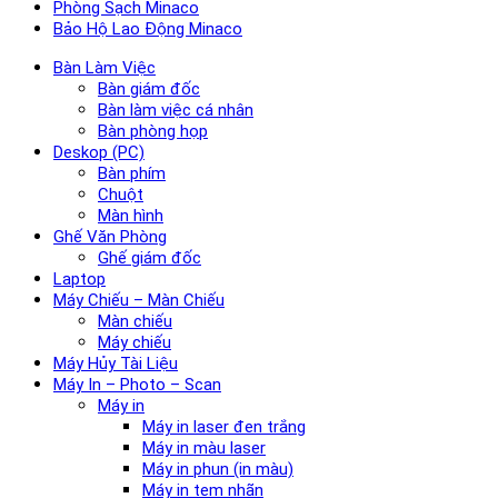
Phòng Sạch Minaco
Bảo Hộ Lao Động Minaco
Bàn Làm Việc
Bàn giám đốc
Bàn làm việc cá nhân
Bàn phòng họp
Deskop (PC)
Bàn phím
Chuột
Màn hình
Ghế Văn Phòng
Ghế giám đốc
Laptop
Máy Chiếu – Màn Chiếu
Màn chiếu
Máy chiếu
Máy Hủy Tài Liệu
Máy In – Photo – Scan
Máy in
Máy in laser đen trắng
Máy in màu laser
Máy in phun (in màu)
Máy in tem nhãn