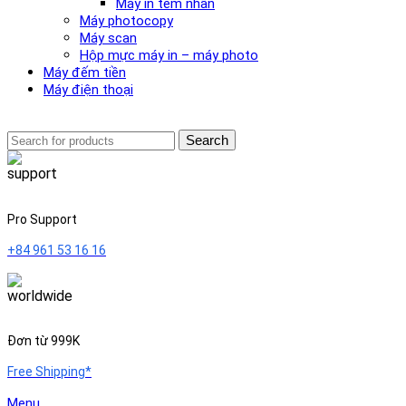
Máy in tem nhãn
Máy photocopy
Máy scan
Hộp mực máy in – máy photo
Máy đếm tiền
Máy điện thoại
Search
Pro Support
+84 961 53 16 16
Đơn từ 999K
Free Shipping*
Menu