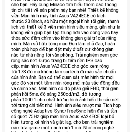
cho bạn. Hãy cùng Minaco tìm hiểu thêm các thông
tin chi tiết về sản phẩm này bạn nhé! Thiết kế không
viền Màn hình máy tính Asus VA24ECE có kích
thước 23.8inch, sở hữu một ngoại hình tối giản, thanh
lịch với thiết kế 3 viền màn hình siêu mỏng, gần như là
không viền giúp bạn tập trung hơn vào công việc hay
thỏa sức đắm chìm vào không gian giải trí của riêng
mình. Màn sở hữu tông màu Đen làm chủ đạo, hoàn
toàn phù hợp để bạn đặt máy ở bất cứ không gian
nào từ nhà riêng tới văn phòng. Trải nghiệm xem góc
rộng sắc nét Được trang bị tấm nền IPS cao
cấp, màn hình Asus VA24ECE cho góc xem rộng
tới 178 độ mà không làm sai lệch đi màu sắc chuẩn
của hình ảnh. Bạn có thể quan sát màn hình từ mọi
góc độ với một tầm nhìn rộng mở, màu sắc đồng đều
và chính xác. Màn hình có độ phân giải FHD, thời gian
phản hồi 5ms, độ sáng 250cd/m2, độ tương
phản 1000:1 cho chất lượng hình ảnh hiển thị sắc nét
tới từng chi tiết nhỏ. Hình ảnh siêu mượt mà Tích hợp
công nghệ Adaptive-Sync/FreeSync hiện đại và tần
số quét 75Hz giúp màn hình Asus VA24ECE loại bỏ
hiện tượng xé hình và giật lag, cho bạn trải nghiệm
các tựa game một cách mượt mà. Nhờ công nghệ