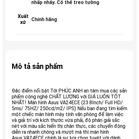
nhấp nháy. Có thể treo tường
Xuất
Chính hãng
xứ
Mô tả sản phẩm
Đặc điểm nổi bật Tới PHÚC ANH an tâm mua các sản
phẩm công nghệ CHẤT LƯỢNG với GIÁ LUÔN TỐT
NHẤT! Màn hình Asus VA24ECE (23.8Inch/ Full HD/
5ms/ 75HZ/ 250cd/m2/ IPS) Nếu bạn đang tìm kiếm
một chiếc màn hình máy tính văn phòng để làm việc
và giải trí với kích thước vừa phải, độ phân giải sắc
nét với màu sắc hiển thị chân thực, các chuyển động
diễn ra nhanh chóng và mượt mà thì màn hình
Asus VA24ECE chính là sự lựa chọn tuyệt vời dành