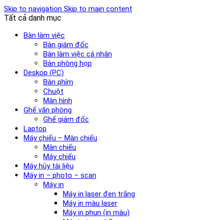
Skip to navigation
Skip to main content
Tất cả danh mục
Bàn làm việc
Bàn giám đốc
Bàn làm việc cá nhân
Bàn phòng họp
Deskop (PC)
Bàn phím
Chuột
Màn hình
Ghế văn phòng
Ghế giám đốc
Laptop
Máy chiếu – Màn chiếu
Màn chiếu
Máy chiếu
Máy hủy tài liệu
Máy in – photo – scan
Máy in
Máy in laser đen trắng
Máy in màu laser
Máy in phun (in màu)