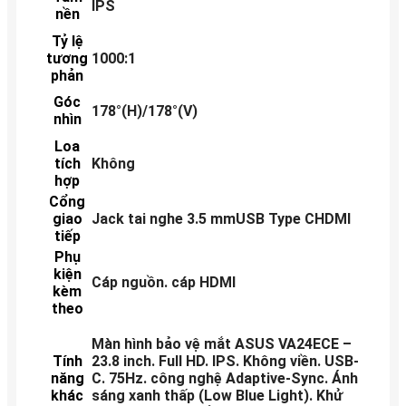
IPS
nền
Tỷ lệ
tương
1000:1
phản
Góc
178°(H)/178°(V)
nhìn
Loa
tích
Không
hợp
Cổng
giao
Jack tai nghe 3.5 mmUSB Type CHDMI
tiếp
Phụ
kiện
Cáp nguồn. cáp HDMI
kèm
theo
Màn hình bảo vệ mắt ASUS VA24ECE –
Tính
23.8 inch. Full HD. IPS. Không viền. USB-
năng
C. 75Hz. công nghệ Adaptive-Sync. Ánh
khác
sáng xanh thấp (Low Blue Light). Khử