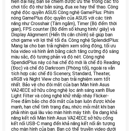
hiện đại này, bạn sẽ chiếm được ưu thế trong các trò
chơi tốc độ như bắn súng, đua xe hay thể thao. Công
nghệ độc quyền ASUS Công nghệ GamePlus: Phím
nóng GamePlus độc quyền của ASUS với các tính
năng như Crosshair (Tâm ngắm), Timer (Bộ đếm thời
gian), FPS counter (Bộ đếm số khung hình/ giây) và
Display Alignment (Hiển thị căn chỉnh) sẽ giúp bạn
chơi game với lợi thế tối đa. Công nghệ SplendidPlus:
Mang lại cho bạn trải nghiệm xem sống động, tối ưu
hóa video và hình ảnh bằng cách tăng cường độ sáng
màu sắc, độ tương phản và độ nét. Công nghệ
SpendidPlus này có hai chế độ mới là chế độ Reading
(Đọc) và chế độ Darkroom (Phòng tối), ngoài ra vẫn
tích hợp các chế độ Scenery, Standard, Theater,
sRGB và Night View cho bạn trải nghiệm xem tốt
nhất. Bảo vệ cho đôi mắt của bạn Màn hình Asus
VA24ECE sở hữu công nghệ lọc ánh sáng xanh Blue
Light Filter và công nghệ khử nhấp nháy Flicker-
Free đảm bảo cho đôi mắt của bạn luôn được khỏe
mạnh, hạn chế tình trạng đau, nhức mỏi mắt khi bạn
phải nhìn quá lâu vào màn hình máy tính. Đa dạng khả
năng kết nối Màn hình Asus VA24ECE sở hữu cổng
kết nối USB-C mang đến khả năng kết nối ấn tượng
cho màn hình của bạn. Bạn có thể truyền video dưới