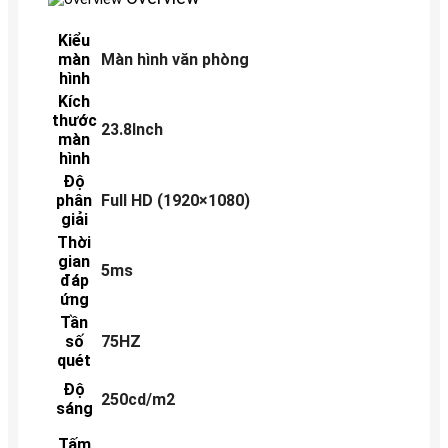
Kiểu
màn
Màn hình văn phòng
hình
Kích
thước
23.8Inch
màn
hình
Độ
phân
Full HD (1920×1080)
giải
Thời
gian
5ms
đáp
ứng
Tần
số
75HZ
quét
Độ
250cd/m2
sáng
Tấm