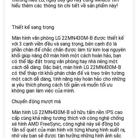
hiểu thêm các thông tin chi tiết về sản phẩm này!
Thiết kế sang trọng
Màn hình văn phòng LG 22MN430M-B được thiết kế
với 3 cạnh viền đều và sang trọng, bên cạnh đó là
phần chân đế chắc chắn được làm từ kim loại nguyên
khối giúp nâng đỡ màn hình một cách hoàn hảo, bạn
có thể lặp đặt trong văn phòng hay nhà riêng một
cách dễ dàng. Đặc biệt, màn hình LG 22MN430M-B
có thể tháp rời khỏi phân chân đế và treo trên tường
một cách dễ dàng, tính năng này hoàn hảo cho những
ai yêu thích phong cách tối giản và muốn tối ưu
không gian làm việc của mình.
Chuyển động mượt mà
Màn hình LG 22MN430M-B sở hữu tấm nền IPS cao
cấp cùng khả năng tương thích với công nghệ chống
xé hình AMD FreeSync, công nghệ này sẽ đồng bộ
tần số quét của màn hình vời từng khung hình xuất ra,
nhờ vậy bạn sẽ được tận hưởng những hình ảnh sắc