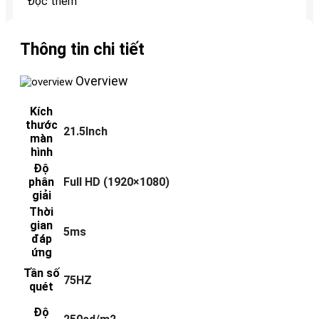
Đọc thêm
Thông tin chi tiết
Overview
Kích
thước
21.5Inch
màn
hình
Độ
phân
Full HD (1920×1080)
giải
Thời
gian
5ms
đáp
ứng
Tần số
75HZ
quét
Độ