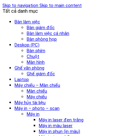
Skip to navigation
Skip to main content
Tất cả danh mục
Bàn làm việc
Bàn giám đốc
Bàn làm việc cá nhân
Bàn phòng họp
Deskop (PC)
Bàn phím
Chuột
Màn hình
Ghế văn phòng
Ghế giám đốc
Laptop
Máy chiếu – Màn chiếu
Màn chiếu
Máy chiếu
Máy hủy tài liệu
Máy in – photo – scan
Máy in
Máy in laser đen trắng
Máy in màu laser
Máy in phun (in màu)