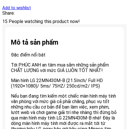
Add to wishlist
Share:
15
People watching this product now!
Mô tả sản phẩm
Đặc điểm nổi bật
Tới PHÚC ANH an tâm mua sắm những sản phẩm
CHẤT LƯỢNG với mức GIÁ LUÔN TỐT NHẤT!
Màn hình LG 22MN430M-B (21.5Inch/ Full HD
(1920×1080)/ 5ms/ 75HZ/ 250cd/m2/ IPS)
Nếu bạn đang tìm kiếm một chiếc màn hình máy tính
văn phòng với mức giá cả phải chăng, phục vụ tốt
những nhu cầu cơ bản để bạn làm việc, xem phim,
lướt web và chơi game giải trí nhẹ nhàng thì đừng bỏ
qua màn hình máy tính LG 22MN430M-B nhé! Đây là
dòng màn hình máy tính mới được ra mắt tới từ
thương hiệu LG, ngay bây giờ hãy cùng Minaco tìm