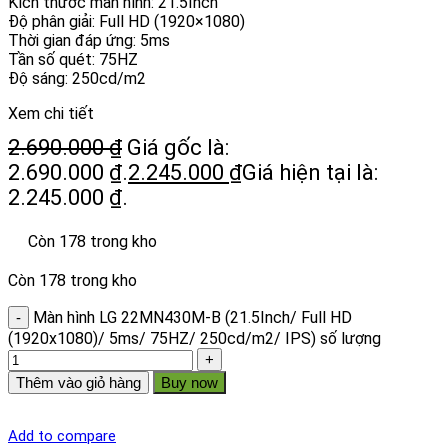
Kích thước màn hình: 21.5Inch
Độ phân giải: Full HD (1920×1080)
Thời gian đáp ứng: 5ms
Tần số quét: 75HZ
Độ sáng: 250cd/m2
Xem chi tiết
2.690.000
₫
Giá gốc là:
2.690.000 ₫.
2.245.000
₫
Giá hiện tại là:
2.245.000 ₫.
Còn 178 trong kho
Còn 178 trong kho
Màn hình LG 22MN430M-B (21.5Inch/ Full HD
(1920x1080)/ 5ms/ 75HZ/ 250cd/m2/ IPS) số lượng
Thêm vào giỏ hàng
Buy now
Add to compare