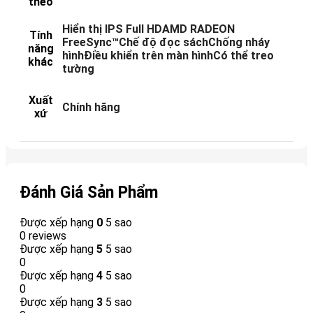
theo
Hiển thị IPS Full HDAMD RADEON
Tính
FreeSync™Chế độ đọc sáchChống nháy
năng
hìnhĐiều khiển trên màn hìnhCó thể treo
khác
tường
Xuất
Chính hãng
xứ
Đánh Giá Sản Phẩm
Được xếp hạng
0
5 sao
0 reviews
Được xếp hạng
5
5 sao
0
Được xếp hạng
4
5 sao
0
Được xếp hạng
3
5 sao