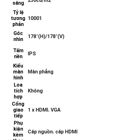
250cd/m2
sáng
Tỷ lệ
tương
10001
phản
Góc
178°(H)/178°(V)
nhìn
Tấm
IPS
nền
Kiểu
màn
Màn phẳng
hình
Loa
tích
Không
hợp
Cổng
giao
1 x HDMI. VGA
tiếp
Phụ
kiện
Cáp nguồn. cáp HDMI
kèm