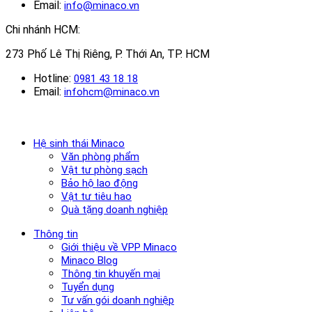
Email:
info@minaco.vn
Chi nhánh HCM:
273 Phố Lê Thị Riêng, P. Thới An, TP. HCM
Hotline:
0981 43 18 18
Email:
infohcm@minaco.vn
Hệ sinh thái Minaco
Văn phòng phẩm
Vật tư phòng sạch
Bảo hộ lao động
Vật tư tiêu hao
Quà tặng doanh nghiệp
Thông tin
Giới thiệu về VPP Minaco
Minaco Blog
Thông tin khuyến mại
Tuyển dụng
Tư vấn gói doanh nghiệp