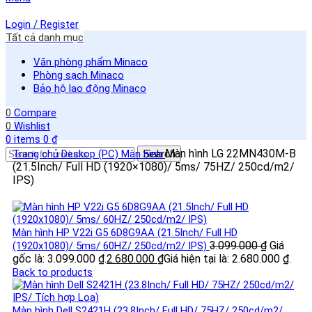
Login / Register
Tất cả danh mục
Văn phòng phẩm Minaco
Phòng sạch Minaco
Bảo hộ lao động Minaco
0
Compare
0
Wishlist
0
items
0
₫
Màn hình LG 22MN430M-B
Trang chủ
Deskop (PC)
Màn hình
Search
(21.5Inch/ Full HD (1920×1080)/ 5ms/ 75HZ/ 250cd/m2/
IPS)
Màn hình HP V22i G5 6D8G9AA (21.5Inch/ Full HD
3.099.000
₫
Giá
(1920x1080)/ 5ms/ 60HZ/ 250cd/m2/ IPS)
gốc là: 3.099.000 ₫.
2.680.000
₫
Giá hiện tại là: 2.680.000 ₫.
Back to products
Màn hình Dell S2421H (23.8Inch/ Full HD/ 75HZ/ 250cd/m2/