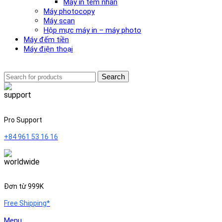
Máy in tem nhãn
Máy photocopy
Máy scan
Hộp mực máy in – máy photo
Máy đếm tiền
Máy điện thoại
Search
Pro Support
+84 961 53 16 16
Đơn từ 999K
Free Shipping*
Menu