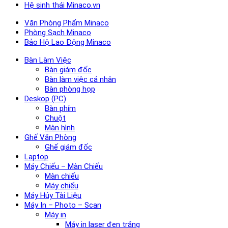
Hệ sinh thái Minaco.vn
Văn Phòng Phẩm Minaco
Phòng Sạch Minaco
Bảo Hộ Lao Động Minaco
Bàn Làm Việc
Bàn giám đốc
Bàn làm việc cá nhân
Bàn phòng họp
Deskop (PC)
Bàn phím
Chuột
Màn hình
Ghế Văn Phòng
Ghế giám đốc
Laptop
Máy Chiếu – Màn Chiếu
Màn chiếu
Máy chiếu
Máy Hủy Tài Liệu
Máy In – Photo – Scan
Máy in
Máy in laser đen trắng