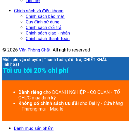
Liên hệ
Chính sách và điều khoản
Chính sách bảo mật
Quy định sử dụng
Chính sách đổi trả
Chính sách giao - nhận
Chính sách thanh toán
© 2026
. All rights reserved
Văn Phòng Chất
Miễn phí vận chuyển | Thanh toán, đổi trả, CHIẾT KHẤU
linh hoạt
Tối ưu tới 20% chi phí
Dành riêng
cho DOANH NGHIỆP - CƠ QUAN - TỔ
CHỨC mua định kỳ
Không có chính sách ưu đãi
cho Đại lý - Cửa hàng
- Thương mại - Mua lẻ
Danh mục sản phẩm