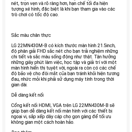
nét, trọn vẹn và rõ ràng hơn, hạn chế tối đa hiện
tượng xé hình, đặc biệt là khi bạn tham gia vào các
trò chơi có tốc độ cao.
Sắc màu chân thực
LG 22MN430M-B có kích thước màn hình 21.5inch,
độ phân giải FHD sắc nét cho bạn trải nghiệm những
chi tiết và sắc màu sống động như thật. Tận hưởng
những giây phút làm việc, học tập và giải trí với một
màn hình hiển thị tuyệt vời, ngoài ra còn có các chế
độ bảo vệ cho đôi mắt của bạn tránh khỏi hiện tương
đau, nhức mỏi khi phải sử dụng máy tính trong thời
gian dài.
Dễ dàng kết nối
Cổng kết nối HDMI, VGA trên LG 22MN430M-B sẽ
giúp bạn dễ dàng kết nối màn hình với các thiết bị
ngoại vi, sắp xếp dây cáp cho gọn gàng để tối ưu
không gian một cách hoàn hảo.