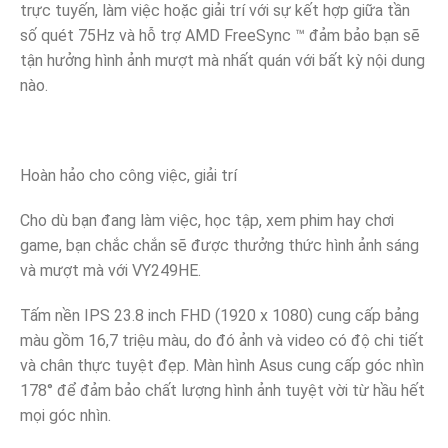
trực tuyến, làm việc hoặc giải trí với sự kết hợp giữa tần
số quét 75Hz và hỗ trợ AMD FreeSync ™ đảm bảo bạn sẽ
tận hưởng hình ảnh mượt mà nhất quán với bất kỳ nội dung
nào.
Hoàn hảo cho công việc, giải trí
Cho dù bạn đang làm việc, học tập, xem phim hay chơi
game, bạn chắc chắn sẽ được thưởng thức hình ảnh sáng
và mượt mà với VY249HE.
Tấm nền IPS 23.8 inch FHD (1920 x 1080) cung cấp bảng
màu gồm 16,7 triệu màu, do đó ảnh và video có độ chi tiết
và chân thực tuyệt đẹp. Màn hình Asus cung cấp góc nhìn
178° để đảm bảo chất lượng hình ảnh tuyệt vời từ hầu hết
mọi góc nhìn.