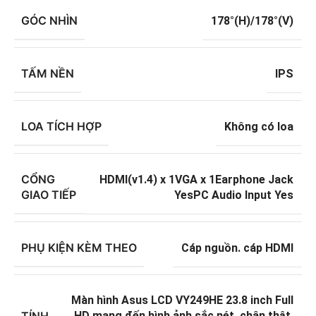
GÓC NHÌN
178°(H)/178°(V)
TẤM NỀN
IPS
LOA TÍCH HỢP
Không có loa
CỔNG
HDMI(v1.4) x 1VGA x 1Earphone Jack
GIAO TIẾP
YesPC Audio Input Yes
PHỤ KIỆN KÈM THEO
Cáp nguồn. cáp HDMI
Màn hình Asus LCD VY249HE 23.8 inch Full
TÍNH
HD mang đến hình ảnh sắc nét. chân thật.