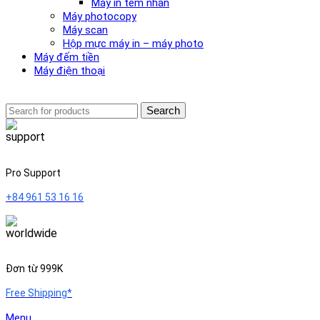
Máy in tem nhãn
Máy photocopy
Máy scan
Hộp mực máy in – máy photo
Máy đếm tiền
Máy điện thoại
Search
Pro Support
+84 961 53 16 16
Đơn từ 999K
Free Shipping*
Menu