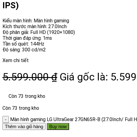
IPS)
Kiểu màn hình: Màn hình gaming
Kích thước màn hình: 27.0Inch
Độ phân giải: Full HD (1920×1080)
Thời gian đáp ứng: 1ms
Tần số quét: 144Hz
Độ sáng: 300 cd/m2
Xem chi tiết
5.599.000
₫
Giá gốc là: 5.599
Còn 73 trong kho
Còn 73 trong kho
Màn hình gaming LG UltraGear 27GN65R-B (27.0Inch/ Full
Thêm vào giỏ hàng
Buy now