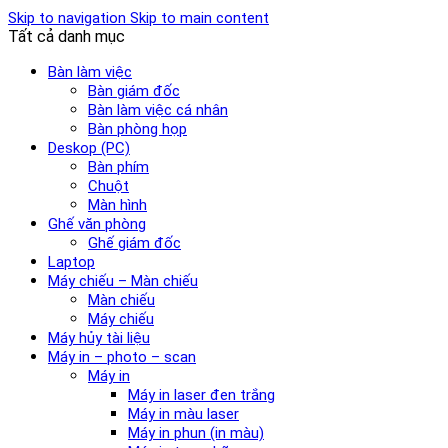
Skip to navigation
Skip to main content
Tất cả danh mục
Bàn làm việc
Bàn giám đốc
Bàn làm việc cá nhân
Bàn phòng họp
Deskop (PC)
Bàn phím
Chuột
Màn hình
Ghế văn phòng
Ghế giám đốc
Laptop
Máy chiếu – Màn chiếu
Màn chiếu
Máy chiếu
Máy hủy tài liệu
Máy in – photo – scan
Máy in
Máy in laser đen trắng
Máy in màu laser
Máy in phun (in màu)