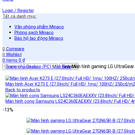
Login / Register
Tất cả danh mục
Văn phòng phẩm Minaco
Phòng sạch Minaco
Bảo hộ lao động Minaco
0
Compare
0
Wishlist
0
items
0
₫
Màn hình gaming LG UltraGea
Trang chủ
Deskop (PC)
Màn hình
Search
Màn hình Acer K273 E (27.0Inch/ Full HD/ 1ms/ 100HZ/ 250cd/m2
Back to products
Màn hình cong Samsung LS24C360EAEXXV (23.8Inch/ Full HD/ 
-13%