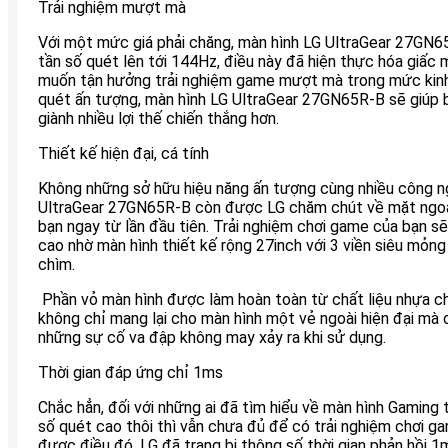
Trải nghiệm mượt mà
Với một mức giá phải chăng, màn hình LG UltraGear 27GN65
tần số quét lên tới 144Hz, điều này đã hiện thực hóa giấc
muốn tận hưởng trải nghiệm game mượt mà trong mức kinh 
quét ấn tượng, màn hình LG UltraGear 27GN65R-B sẽ giúp 
giành nhiều lợi thế chiến thắng hơn.
Thiết kế hiện đại, cá tính
Không những sở hữu hiệu năng ấn tượng cùng nhiều công nghệ
UltraGear 27GN65R-B còn được LG chăm chút về mặt ngoại 
bạn ngay từ lần đầu tiên. Trải nghiệm chơi game của bạn 
cao nhờ màn hình thiết kế rộng 27inch với 3 viền siêu mỏng
chìm.
Phần vỏ màn hình được làm hoàn toàn từ chất liệu nhựa c
không chỉ mang lại cho màn hình một vẻ ngoài hiện đại mà 
những sự cố va đập không may xảy ra khi sử dụng.
Thời gian đáp ứng chỉ 1ms
Chắc hẳn, đối với những ai đã tìm hiểu về màn hình Gaming t
số quét cao thôi thì vẫn chưa đủ để có trải nghiệm chơi ga
được điều đó, LG đã trang bị thông số thời gian phản hồi 1m