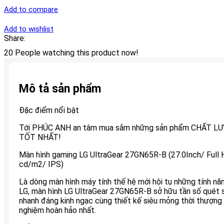
Add to compare
Add to wishlist
Share:
20
People watching this product now!
Mô tả sản phẩm
Đặc điểm nổi bật
Tới PHÚC ANH an tâm mua sắm những sản phẩm CHẤT L
TỐT NHẤT!
Màn hình gaming LG UltraGear 27GN65R-B (27.0Inch/ Ful
cd/m2/ IPS)
Là dòng màn hình máy tính thế hệ mới hội tụ những tính nă
LG, màn hình LG UltraGear 27GN65R-B sở hữu tần số quét 
nhanh đáng kinh ngạc cùng thiết kế siêu mỏng thời thượng
nghiệm hoàn hảo nhất.