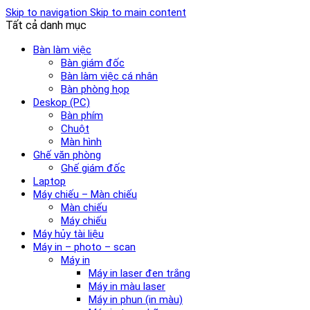
Skip to navigation
Skip to main content
Tất cả danh mục
Bàn làm việc
Bàn giám đốc
Bàn làm việc cá nhân
Bàn phòng họp
Deskop (PC)
Bàn phím
Chuột
Màn hình
Ghế văn phòng
Ghế giám đốc
Laptop
Máy chiếu – Màn chiếu
Màn chiếu
Máy chiếu
Máy hủy tài liệu
Máy in – photo – scan
Máy in
Máy in laser đen trắng
Máy in màu laser
Máy in phun (in màu)