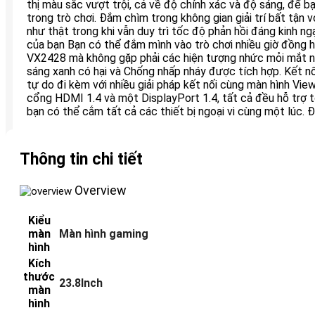
thị màu sắc vượt trội, cả về độ chính xác và độ sáng, để 
trong trò chơi. Đắm chìm trong không gian giải trí bất tận 
như thật trong khi vẫn duy trì tốc độ phản hồi đáng kinh 
của bạn Bạn có thể đắm mình vào trò chơi nhiều giờ đồng 
VX2428 mà không gặp phải các hiện tượng nhức mỏi mắt 
sáng xanh có hại và Chống nhấp nháy được tích hợp. Kết nố
tự do đi kèm với nhiều giải pháp kết nối cùng màn hình Vi
cổng HDMI 1.4 và một DisplayPort 1.4, tất cả đều hỗ trợ
bạn có thể cắm tất cả các thiết bị ngoại vi cùng một lúc.
Thông tin chi tiết
Overview
Kiểu
màn
Màn hình gaming
hình
Kích
thước
23.8Inch
màn
hình