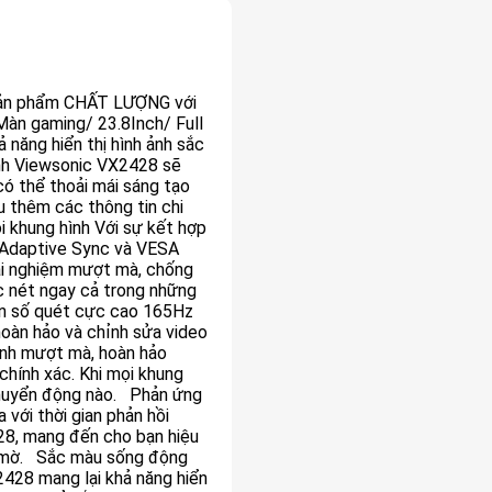
sản phẩm CHẤT LƯỢNG với
n gaming/ 23.8Inch/ Full
năng hiển thị hình ảnh sắc
ình Viewsonic VX2428 sẽ
có thể thoải mái sáng tạo
u thêm các thông tin chi
 khung hình Với sự kết hợp
Adaptive Sync và VESA
ải nghiệm mượt mà, chống
c nét ngay cả trong những
Tần số quét cực cao 165Hz
oàn hảo và chỉnh sửa video
ảnh mượt mà, hoàn hảo
chính xác. Khi mọi khung
 chuyển động nào. Phản ứng
 với thời gian phản hồi
8, mang đến cho bạn hiệu
e mờ. Sắc màu sống động
428 mang lại khả năng hiển