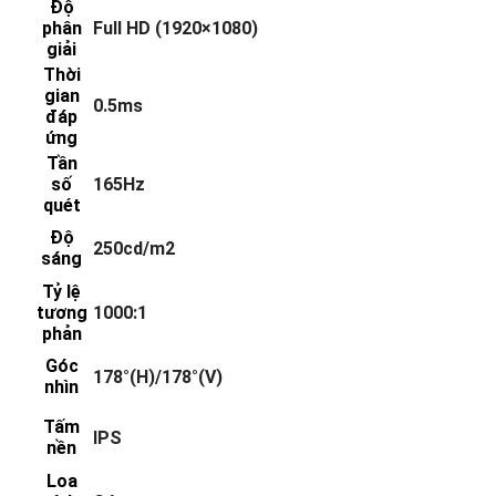
Độ
phân
Full HD (1920×1080)
giải
Thời
gian
0.5ms
đáp
ứng
Tần
số
165Hz
quét
Độ
250cd/m2
sáng
Tỷ lệ
tương
1000:1
phản
Góc
178°(H)/178°(V)
nhìn
Tấm
IPS
nền
Loa