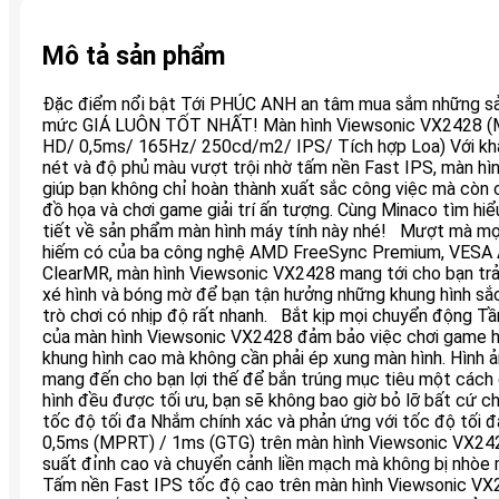
Mô tả sản phẩm
Đặc điểm nổi bật Tới PHÚC ANH an tâm mua sắm những 
mức GIÁ LUÔN TỐT NHẤT! Màn hình Viewsonic VX2428 (Mà
HD/ 0,5ms/ 165Hz/ 250cd/m2/ IPS/ Tích hợp Loa) Với khả 
nét và độ phủ màu vượt trội nhờ tấm nền Fast IPS, màn h
giúp bạn không chỉ hoàn thành xuất sắc công việc mà còn 
đồ họa và chơi game giải trí ấn tượng. Cùng Minaco tìm hiể
tiết về sản phẩm màn hình máy tính này nhé! Mượt mà mọi
hiếm có của ba công nghệ AMD FreeSync Premium, VESA 
ClearMR, màn hình Viewsonic VX2428 mang tới cho bạn tr
xé hình và bóng mờ để bạn tận hưởng những khung hình sắ
trò chơi có nhịp độ rất nhanh. Bắt kịp mọi chuyển động 
của màn hình Viewsonic VX2428 đảm bảo việc chơi game h
khung hình cao mà không cần phải ép xung màn hình. Hình 
mang đến cho bạn lợi thế để bắn trúng mục tiêu một cách 
hình đều được tối ưu, bạn sẽ không bao giờ bỏ lỡ bất cứ
tốc độ tối đa Nhắm chính xác và phản ứng với tốc độ tối đa
0,5ms (MPRT) / 1ms (GTG) trên màn hình Viewsonic VX242
suất đỉnh cao và chuyển cảnh liền mạch mà không bị nhò
Tấm nền Fast IPS tốc độ cao trên màn hình Viewsonic VX2