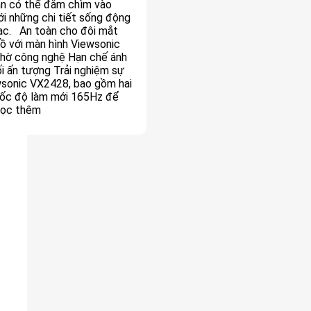
bạn có thể đắm chìm vào
với những chi tiết sống động
ngạc. An toàn cho đôi mắt
hồ với màn hình Viewsonic
nhờ công nghệ Hạn chế ánh
i ấn tượng Trải nghiệm sự
ewsonic VX2428, bao gồm hai
 tốc độ làm mới 165Hz để
 Đọc thêm