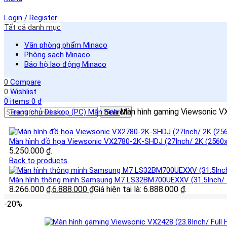
Login / Register
Tất cả danh mục
Văn phòng phẩm Minaco
Phòng sạch Minaco
Bảo hộ lao động Minaco
0
Compare
0
Wishlist
0
items
0
₫
Màn hình gaming Viewsonic V
Trang chủ
Deskop (PC)
Màn hình
Search
Màn hình đồ họa Viewsonic VX2780-2K-SHDJ (27Inch/ 2K (2560
5.250.000 ₫.
Back to products
Màn hình thông minh Samsung M7 LS32BM700UEXXV (31.5Inch/ 
8.266.000 ₫.
6.888.000
₫
Giá hiện tại là: 6.888.000 ₫.
-20%