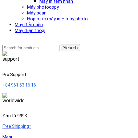
Máy in tem nhãn
Máy photocopy
Máy scan
Hộp mực máy in – máy photo
Máy đếm tiền
Máy điện thoại
Search
Pro Support
+84 961 53 16 16
Đơn từ 999K
Free Shipping*
Menu