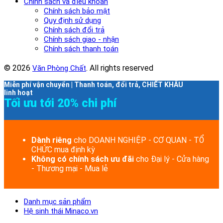
Chính sách và điều khoản
Chính sách bảo mật
Quy định sử dụng
Chính sách đổi trả
Chính sách giao - nhận
Chính sách thanh toán
© 2026
. All rights reserved
Văn Phòng Chất
Miễn phí vận chuyển | Thanh toán, đổi trả, CHIẾT KHẤU
linh hoạt
Tối ưu tới 20% chi phí
Dành riêng
cho DOANH NGHIỆP - CƠ QUAN - TỔ
CHỨC mua định kỳ
Không có chính sách ưu đãi
cho Đại lý - Cửa hàng
- Thương mại - Mua lẻ
Danh mục sản phẩm
Hệ sinh thái Minaco.vn