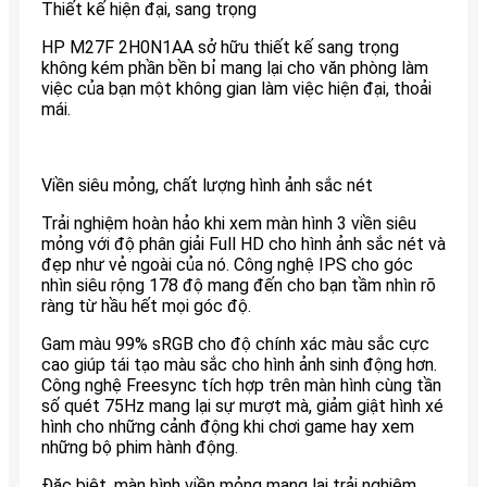
Thiết kế hiện đại, sang trọng
HP M27F 2H0N1AA sở hữu thiết kế sang trọng
không kém phần bền bỉ mang lại cho văn phòng làm
việc của bạn một không gian làm việc hiện đại, thoải
mái.
Viền siêu mỏng, chất lượng hình ảnh sắc nét
Trải nghiệm hoàn hảo khi xem màn hình 3 viền siêu
mỏng với độ phân giải Full HD cho hình ảnh sắc nét và
đẹp như vẻ ngoài của nó. Công nghệ IPS cho góc
nhìn siêu rộng 178 độ mang đến cho bạn tầm nhìn rõ
ràng từ hầu hết mọi góc độ.
Gam màu 99% sRGB cho độ chính xác màu sắc cực
cao giúp tái tạo màu sắc cho hình ảnh sinh động hơn.
Công nghệ Freesync tích hợp trên màn hình cùng tần
số quét 75Hz mang lại sự mượt mà, giảm giật hình xé
hình cho những cảnh động khi chơi game hay xem
những bộ phim hành động.
Đặc biệt, màn hình viền mỏng mang lại trải nghiệm