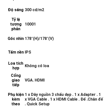
Độ sáng
300 cd/m2
Tỷ lệ
tương
10001
phản
Góc nhìn
178°(H)/178°(V)
Tấm nền
IPS
Loa tích
Không có loa
hợp
Cổng
giao
VGA. HDMI
tiếp
Phụ kiện
1 x Dây nguồn 3 chấu dẹp . 1 x Adapter . 1
kèm
x VGA Cable . 1 x HDMI Cable . Đế .Chân đế
theo
. Quick Setup