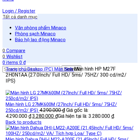
Login / Register
Tất cả danh mục
Văn phòng phẩm Minaco
Phòng sạch Minaco
Bảo hộ lao động Minaco
0
Compare
0
Wishlist
0
items
0
₫
Màn hình HP M27F
Trang chủ
Deskop (PC)
Màn hình
Search
2H0N1AA (27.0Inch/ Full HD/ 5ms/ 75HZ/ 300 cd/m2/
IPS)
Màn hình LG 27MK600M (27Inch/ Full HD/ 5ms/ 75HZ/
4.290.000
₫
Giá gốc là:
250cd/m2/ IPS)
4.290.000 ₫.
3.280.000
₫
Giá hiện tại là: 3.280.000 ₫.
Back to products
Màn hình Dahua DHI-LM22-A200E (21.45Inch/ Full HD/ 5ms/