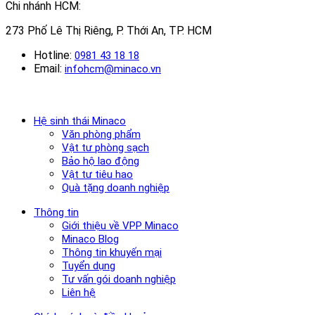
Chi nhánh HCM:
273 Phố Lê Thị Riêng, P. Thới An, TP. HCM
Hotline:
0981 43 18 18
Email:
infohcm@minaco.vn
Hệ sinh thái Minaco
Văn phòng phẩm
Vật tư phòng sạch
Bảo hộ lao động
Vật tư tiêu hao
Quà tặng doanh nghiệp
Thông tin
Giới thiệu về VPP Minaco
Minaco Blog
Thông tin khuyến mại
Tuyển dụng
Tư vấn gói doanh nghiệp
Liên hệ