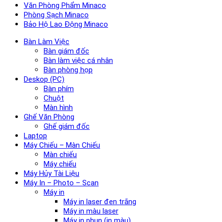
Văn Phòng Phẩm Minaco
Phòng Sạch Minaco
Bảo Hộ Lao Động Minaco
Bàn Làm Việc
Bàn giám đốc
Bàn làm việc cá nhân
Bàn phòng họp
Deskop (PC)
Bàn phím
Chuột
Màn hình
Ghế Văn Phòng
Ghế giám đốc
Laptop
Máy Chiếu – Màn Chiếu
Màn chiếu
Máy chiếu
Máy Hủy Tài Liệu
Máy In – Photo – Scan
Máy in
Máy in laser đen trắng
Máy in màu laser
Máy in phun (in màu)