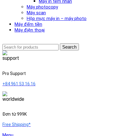
Máy in tem nhãn
Máy photocopy
Máy scan
Hộp mực máy in – máy photo
Máy đếm tiền
Máy điện thoại
Search
Pro Support
+84 961 53 16 16
Đơn từ 999K
Free Shipping*
Menu