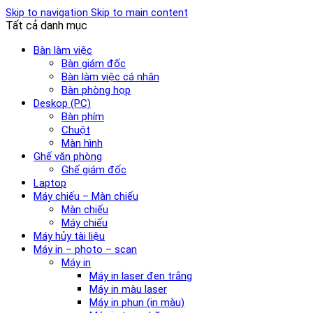
Skip to navigation
Skip to main content
Tất cả danh mục
Bàn làm việc
Bàn giám đốc
Bàn làm việc cá nhân
Bàn phòng họp
Deskop (PC)
Bàn phím
Chuột
Màn hình
Ghế văn phòng
Ghế giám đốc
Laptop
Máy chiếu – Màn chiếu
Màn chiếu
Máy chiếu
Máy hủy tài liệu
Máy in – photo – scan
Máy in
Máy in laser đen trắng
Máy in màu laser
Máy in phun (in màu)