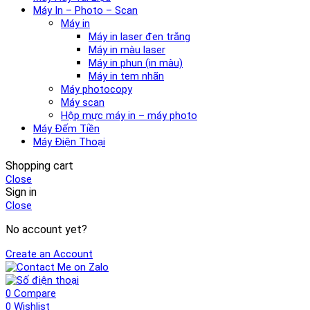
Máy In – Photo – Scan
Máy in
Máy in laser đen trắng
Máy in màu laser
Máy in phun (in màu)
Máy in tem nhãn
Máy photocopy
Máy scan
Hộp mực máy in – máy photo
Máy Đếm Tiền
Máy Điện Thoại
Shopping cart
Close
Sign in
Close
No account yet?
Create an Account
0
Compare
0
Wishlist