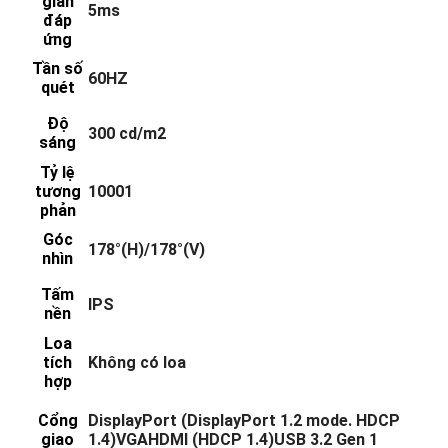
gian
5ms
đáp
ứng
Tần số
60HZ
quét
Độ
300 cd/m2
sáng
Tỷ lệ
tương
10001
phản
Góc
178°(H)/178°(V)
nhìn
Tấm
IPS
nền
Loa
tích
Không có loa
hợp
Cổng
DisplayPort (DisplayPort 1.2 mode. HDCP
giao
1.4)VGAHDMI (HDCP 1.4)USB 3.2 Gen 1