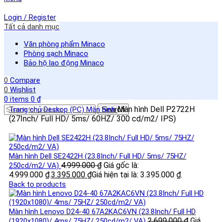
Login / Register
Tất cả danh mục
Văn phòng phẩm Minaco
Phòng sạch Minaco
Bảo hộ lao động Minaco
0
Compare
0
Wishlist
0
items
0
₫
Màn hình Dell P2722H
Trang chủ
Deskop (PC)
Màn hình
Search
(27Inch/ Full HD/ 5ms/ 60HZ/ 300 cd/m2/ IPS)
Màn hình Dell SE2422H (23.8Inch/ Full HD/ 5ms/ 75HZ/
4.999.000
₫
Giá gốc là:
250cd/m2/ VA)
4.999.000 ₫.
3.395.000
₫
Giá hiện tại là: 3.395.000 ₫.
Back to products
Màn hình Lenovo D24-40 67A2KAC6VN (23.8Inch/ Full HD
2.699.000
₫
Giá
(1920x1080)/ 4ms/ 75HZ/ 250cd/m2/ VA)