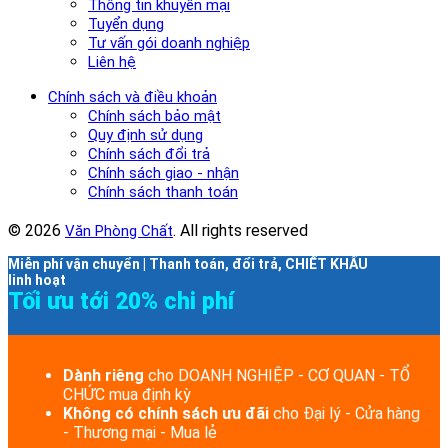
Thông tin khuyến mại
Tuyển dụng
Tư vấn gói doanh nghiệp
Liên hệ
Chính sách và điều khoản
Chính sách bảo mật
Quy định sử dụng
Chính sách đổi trả
Chính sách giao - nhận
Chính sách thanh toán
© 2026
. All rights reserved
Văn Phòng Chất
Miễn phí vận chuyển | Thanh toán, đổi trả, CHIẾT KHẤU
linh hoạt
Tối ưu tới 20% chi phí
Dành riêng
cho DOANH NGHIỆP - CƠ QUAN - TỔ
CHỨC mua định kỳ
Không có chính sách ưu đãi
cho Đại lý - Cửa hàng
- Thương mại - Mua lẻ