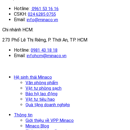
Hotline:
0961 53 16 16
CSKH:
024 6285 0755
Email:
info@minaco.vn
Chi nhánh HCM:
273 Phố Lê Thị Riêng, P. Thới An, TP. HCM
Hotline:
0981 43 18 18
Email:
infohcm@minaco.vn
Hệ sinh thái Minaco
Văn phòng phẩm
Vật tư phòng sạch
Bảo hộ lao động
Vật tư tiêu hao
Quà tặng doanh nghiệp
Thông tin
Giới thiệu về VPP Minaco
Minaco Blog