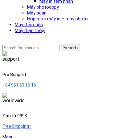
Máy in tem nhãn
Máy photocopy
Máy scan
Hộp mực máy in – máy photo
Máy đếm tiền
Máy điện thoại
Search
Pro Support
+84 961 53 16 16
Đơn từ 999K
Free Shipping*
Menu