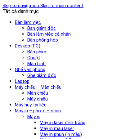
Skip to navigation
Skip to main content
Tất cả danh mục
Bàn làm việc
Bàn giám đốc
Bàn làm việc cá nhân
Bàn phòng họp
Deskop (PC)
Bàn phím
Chuột
Màn hình
Ghế văn phòng
Ghế giám đốc
Laptop
Máy chiếu – Màn chiếu
Màn chiếu
Máy chiếu
Máy hủy tài liệu
Máy in – photo – scan
Máy in
Máy in laser đen trắng
Máy in màu laser
Máy in phun (in màu)