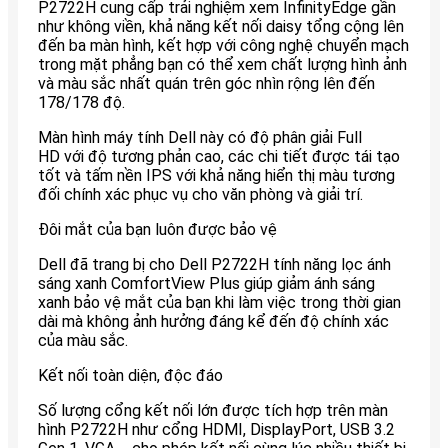
P2722H cung cấp trải nghiệm xem InfinityEdge gần
như không viền, khả năng kết nối daisy tổng cộng lên
đến ba màn hình, kết hợp với công nghệ chuyển mạch
trong mặt phẳng bạn có thể xem chất lượng hình ảnh
và màu sắc nhất quán trên góc nhìn rộng lên đến
178/178 độ.
Màn hình máy tính Dell này có độ phân giải Full
HD với độ tương phản cao, các chi tiết được tái tạo
tốt và tấm nền IPS với khả năng hiển thị màu tương
đối chính xác phục vụ cho văn phòng và giải trí.
Đôi mắt của bạn luôn được bảo vệ
Dell đã trang bị cho Dell P2722H tính năng lọc ánh
sáng xanh ComfortView Plus giúp giảm ánh sáng
xanh bảo vệ mắt của bạn khi làm việc trong thời gian
dài mà không ảnh hưởng đáng kể đến độ chính xác
của màu sắc.
Kết nối toàn diện, độc đáo
Số lượng cổng kết nối lớn được tích hợp trên màn
hình P2722H như cổng HDMI, DisplayPort, USB 3.2