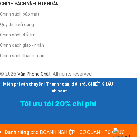
CHÍNH SÁCH VÀ ĐIỀU KHOẢN
Chính sách bảo mật
Quy định sử dụng
Chính sách đổi trả
Chính sách giao - nhận
Chính sách thanh toán
© 2026
. All rights reserved
Văn Phòng Chất
Miễn phí vận chuyển | Thanh toán, đổi trả, CHIẾT KHẤU
linh hoạt
Tối ưu tới 20% chi phí
Dành riêng
cho DOANH NGHIỆP - CƠ QUAN - TỔ CHỨC