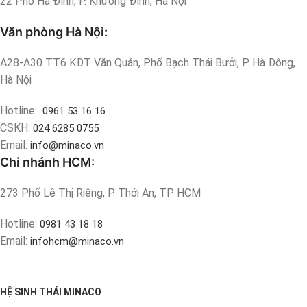
22 Phố Hạ Đình, P. Khương Đình, Hà Nội
Văn phòng Hà Nội:
A28-A30 TT6 KĐT Văn Quán, Phố Bạch Thái Bưởi, P. Hà Đông,
Hà Nội
Hotline:
0961 53 16 16
CSKH:
024 6285 0755
Email:
info@minaco.vn
Chi nhánh HCM:
273 Phố Lê Thị Riêng, P. Thới An, TP. HCM
Hotline:
0981 43 18 18
Email:
infohcm@minaco.vn
HỆ SINH THÁI MINACO