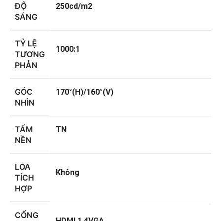
ĐỘ
250cd/m2
SÁNG
TỶ LỆ
1000:1
TƯƠNG
PHẢN
GÓC
170°(H)/160°(V)
NHÌN
TẤM
TN
NỀN
LOA
Không
TÍCH
HỢP
CỔNG
HDMI 1.4VGA