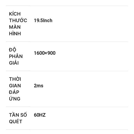
KÍCH
THƯỚC
19.5Inch
MÀN
HÌNH
ĐỘ
1600×900
PHÂN
GIẢI
THỜI
GIAN
2ms
ĐÁP
ỨNG
TẦN SỐ
60HZ
QUÉT