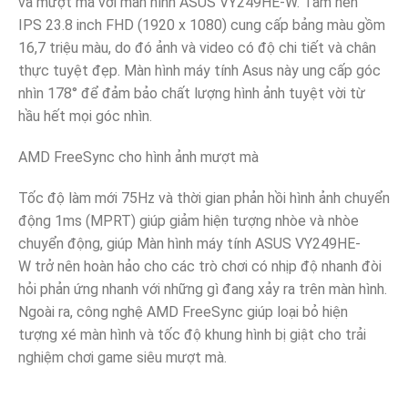
và mượt mà với màn hình ASUS VY249HE-W. Tấm nền
IPS 23.8 inch FHD (1920 x 1080) cung cấp bảng màu gồm
16,7 triệu màu, do đó ảnh và video có độ chi tiết và chân
thực tuyệt đẹp. Màn hình máy tính Asus này ung cấp góc
nhìn 178° để đảm bảo chất lượng hình ảnh tuyệt vời từ
hầu hết mọi góc nhìn.
AMD FreeSync cho hình ảnh mượt mà
Tốc độ làm mới 75Hz và thời gian phản hồi hình ảnh chuyển
động 1ms (MPRT) giúp giảm hiện tượng nhòe và nhòe
chuyển động, giúp Màn hình máy tính ASUS VY249HE-
W trở nên hoàn hảo cho các trò chơi có nhịp độ nhanh đòi
hỏi phản ứng nhanh với những gì đang xảy ra trên màn hình.
Ngoài ra, công nghệ AMD FreeSync giúp loại bỏ hiện
tượng xé màn hình và tốc độ khung hình bị giật cho trải
nghiệm chơi game siêu mượt mà.