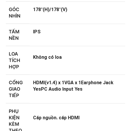
GÓC
178°(H)/178°(V)
NHÌN
TẤM
IPS
NỀN
LOA
Không có loa
TÍCH
HỢP
CỔNG
HDMI(v1.4) x 1VGA x 1Earphone Jack
GIAO
YesPC Audio Input Yes
TIẾP
PHỤ
KIỆN
Cáp nguồn. cáp HDMI
KÈM
THEO