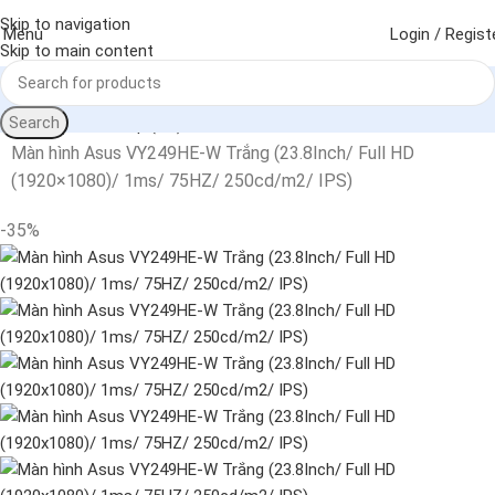
Skip to navigation
Menu
Login / Regist
Skip to main content
Search
Trang chủ
Deskop (PC)
Màn hình
Màn hình Asus VY249HE-W Trắng (23.8Inch/ Full HD
(1920×1080)/ 1ms/ 75HZ/ 250cd/m2/ IPS)
-35%