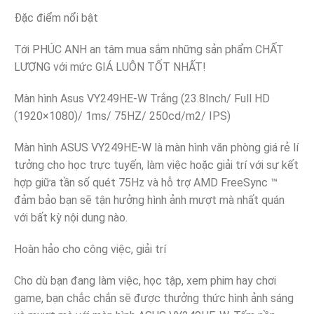
Đặc điểm nổi bật
Tới PHÚC ANH an tâm mua sắm những sản phẩm CHẤT
LƯỢNG với mức GIÁ LUÔN TỐT NHẤT!
Màn hình Asus VY249HE-W Trắng (23.8Inch/ Full HD
(1920×1080)/ 1ms/ 75HZ/ 250cd/m2/ IPS)
Màn hình ASUS VY249HE-W là màn hình văn phòng giá rẻ lí
tưởng cho học trực tuyến, làm việc hoặc giải trí với sự kết
hợp giữa tần số quét 75Hz và hỗ trợ AMD FreeSync ™
đảm bảo bạn sẽ tận hưởng hình ảnh mượt mà nhất quán
với bất kỳ nội dung nào.
Hoàn hảo cho công việc, giải trí
Cho dù bạn đang làm việc, học tập, xem phim hay chơi
game, bạn chắc chắn sẽ được thưởng thức hình ảnh sáng