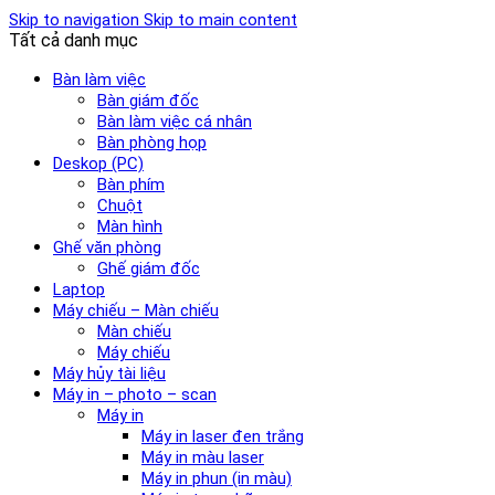
Skip to navigation
Skip to main content
Tất cả danh mục
Bàn làm việc
Bàn giám đốc
Bàn làm việc cá nhân
Bàn phòng họp
Deskop (PC)
Bàn phím
Chuột
Màn hình
Ghế văn phòng
Ghế giám đốc
Laptop
Máy chiếu – Màn chiếu
Màn chiếu
Máy chiếu
Máy hủy tài liệu
Máy in – photo – scan
Máy in
Máy in laser đen trắng
Máy in màu laser
Máy in phun (in màu)