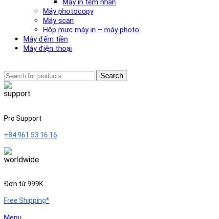
Máy in tem nhãn
Máy photocopy
Máy scan
Hộp mực máy in – máy photo
Máy đếm tiền
Máy điện thoại
Search
Pro Support
+84 961 53 16 16
Đơn từ 999K
Free Shipping*
Menu