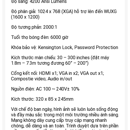
Độ sáng: 4200 Ansi Lumens
Độ phân giải: 1024 x 768 (XGA) hỗ trợ lên đến WUXG
(1600 x 1200)
Độ tương phản: 2000:1
Tuổi thọ bóng đèn: 6000 giờ
Khóa bảo vệ: Kensington Lock, Password Protection
Kích thước màn chiếu: 30 – 300 inches (đặt máy
1.8m – 7.3m tương đương 60” – 200”)
Cổng kết nối: HDMI x1; VGA in x2; VGA out x1;
Compostie video; Audio in/out
Nguồn điện: AC 100 ~ 240V± 10%
Kích thước: 320 x 85 x 245mm
Với chế độ ban ngày, hình ảnh sẽ luôn luôn sống động
và đầy màu sắc trong một môi trường nhiều ánh sáng.
Mạng không dây cung cấp truy cập mạng nhanh
chóng, dễ dàng và an toàn. Trình duyệt dựa trên phần