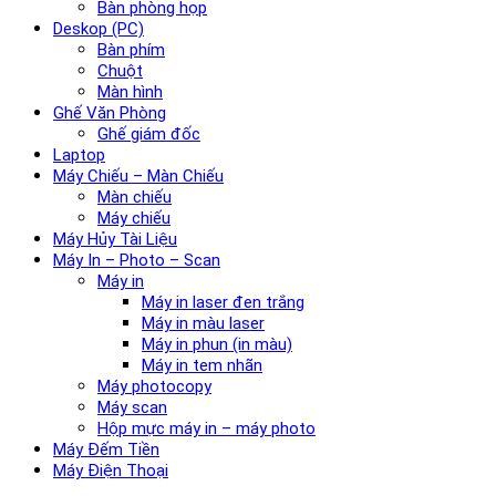
Bàn phòng họp
Deskop (PC)
Bàn phím
Chuột
Màn hình
Ghế Văn Phòng
Ghế giám đốc
Laptop
Máy Chiếu – Màn Chiếu
Màn chiếu
Máy chiếu
Máy Hủy Tài Liệu
Máy In – Photo – Scan
Máy in
Máy in laser đen trắng
Máy in màu laser
Máy in phun (in màu)
Máy in tem nhãn
Máy photocopy
Máy scan
Hộp mực máy in – máy photo
Máy Đếm Tiền
Máy Điện Thoại