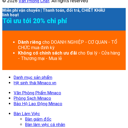
© 2026
. All rights reserved
Văn Phòng Chất
Miễn phí vận chuyển | Thanh toán, đổi trả, CHIẾT KHẤU
linh hoạt
Tối ưu tới 20% chi phí
Dành riêng
cho DOANH NGHIỆP - CƠ QUAN - TỔ
CHỨC mua định kỳ
Không có chính sách ưu đãi
cho Đại lý - Cửa hàng
- Thương mại - Mua lẻ
Danh mục sản phẩm
Hệ sinh thái Minaco.vn
Văn Phòng Phẩm Minaco
Phòng Sạch Minaco
Bảo Hộ Lao Động Minaco
Bàn Làm Việc
Bàn giám đốc
Bàn làm việc cá nhân