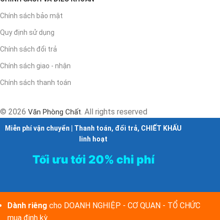
Chính sách bảo mật
Quy định sử dụng
Chính sách đổi trả
Chính sách giao - nhận
Chính sách thanh toán
© 2026
. All rights reserved
Văn Phòng Chất
Miễn phí vận chuyển | Thanh toán, đổi trả, CHIẾT KHẤU
linh hoạt
Tối ưu tới 20% chi phí
Dành riêng
cho DOANH NGHIỆP - CƠ QUAN - TỔ CHỨC
mua định kỳ