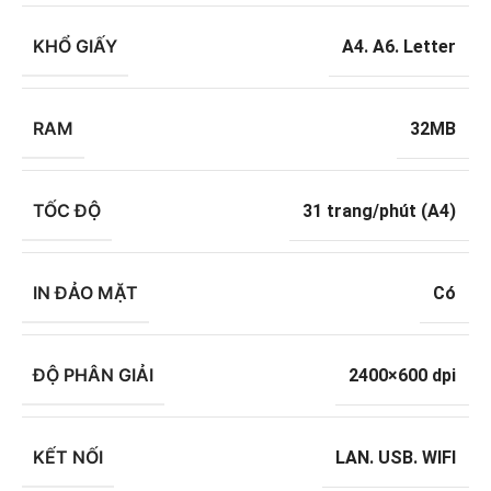
KHỔ GIẤY
A4. A6. Letter
RAM
32MB
TỐC ĐỘ
31 trang/phút (A4)
IN ĐẢO MẶT
Có
ĐỘ PHÂN GIẢI
2400×600 dpi
KẾT NỐI
LAN. USB. WIFI