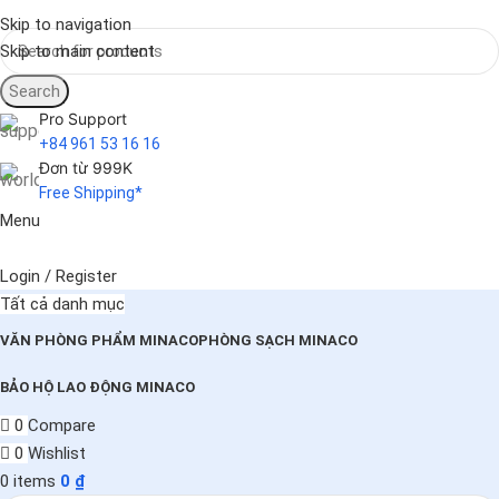
Skip to navigation
Skip to main content
Search
Pro Support
+84 961 53 16 16
Đơn từ 999K
Free Shipping*
Menu
Login / Register
Tất cả danh mục
VĂN PHÒNG PHẨM MINACO
PHÒNG SẠCH MINACO
BẢO HỘ LAO ĐỘNG MINACO
0
Compare
0
Wishlist
0
items
0
₫