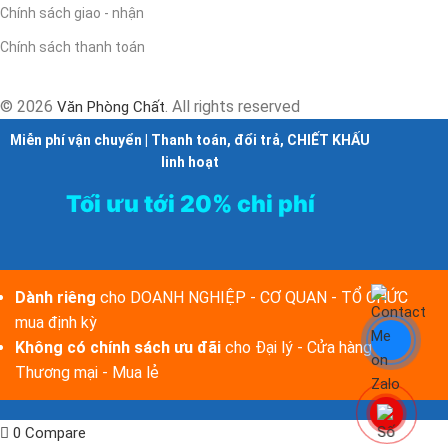
Chính sách giao - nhận
Chính sách thanh toán
© 2026
. All rights reserved
Văn Phòng Chất
Miễn phí vận chuyển | Thanh toán, đổi trả, CHIẾT KHẤU
linh hoạt
Tối ưu tới 20% chi phí
Dành riêng
cho DOANH NGHIỆP - CƠ QUAN - TỔ CHỨC
mua định kỳ
Không có chính sách ưu đãi
cho Đại lý - Cửa hàng -
Thương mại - Mua lẻ
0
Compare