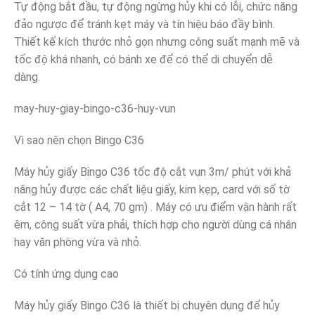
Tự động bắt đầu, tự động ngừng hủy khi có lỗi, chức năng
đảo ngược để tránh kẹt máy và tín hiệu báo đầy bình.
Thiết kế kích thước nhỏ gọn nhưng công suất mạnh mẽ và
tốc độ khá nhanh, có bánh xe để có thể di chuyển dễ
dàng.
may-huy-giay-bingo-c36-huy-vun
Vì sao nên chọn Bingo C36
Máy hủy giấy Bingo C36 tốc độ cắt vụn 3m/ phút với khả
năng hủy được các chất liệu giấy, kim kẹp, card với số tờ
cắt 12 – 14 tờ ( A4, 70 gm) . Máy có ưu điểm vận hành rất
êm, công suất vừa phải, thích hợp cho người dùng cá nhân
hay văn phòng vừa và nhỏ.
Có tính ứng dụng cao
Máy hủy giấy Bingo C36 là thiết bị chuyên dụng để hủy