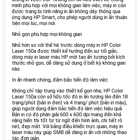
minh phù hợp với mọi không gian làm việc, máy in còn
được trang bị tính năng in ấn không dây thông qua
ứng dụng HP Smart, cho phép người dùng in ấn thuận
tiện mọi lúc, mọi nơi.
Nhỏ gọn phù hợp mọi không gian
Nhỏ hơn so với thế hệ trước dòng máy in HP Color
Laser 150a được thiết kế hướng đến sự tối giản,
dòng máy in laser màu HP mới tạo ấn tượng bởi kích
thước nhỏ gọn, dễ dàng sử dụng ở bất kỳ không gian
nào.
In ấn nhanh chóng, đảm bảo tiến độ làm việc
Không chỉ tập trung vào thiết kế gọn nhẹ, HP Color
Laser 150a còn sở hữu tốc độ in ấn tượng lên đến 18
trang/phút (bản in đen) và 4 trang/ phút (bản in màu),
giúp người dùng đảm bảo tiến độ làm việc hiệu quả.
Bản in có độ phân giải 600 x 600 dpi mang đến khả
năng hiển thị tốt từ từ ngữ đến hình ảnh, chi tiết rõ
nét, đẹp mắt. Với bảng điều khiển trực quan, máy in
laser màu này giúp SMB dễ dàng in ấn với những thao
tác đơn giản.