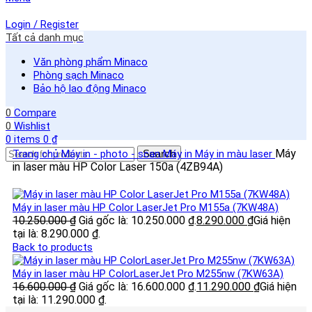
Login / Register
Tất cả danh mục
Văn phòng phẩm Minaco
Phòng sạch Minaco
Bảo hộ lao động Minaco
0
Compare
0
Wishlist
0
items
0
₫
Máy
Trang chủ
Máy in - photo - scan
Search
Máy in
Máy in màu laser
in laser màu HP Color Laser 150a (4ZB94A)
Máy in laser màu HP Color LaserJet Pro M155a (7KW48A)
10.250.000
₫
Giá gốc là: 10.250.000 ₫.
8.290.000
₫
Giá hiện
tại là: 8.290.000 ₫.
Back to products
Máy in laser màu HP ColorLaserJet Pro M255nw (7KW63A)
16.600.000
₫
Giá gốc là: 16.600.000 ₫.
11.290.000
₫
Giá hiện
tại là: 11.290.000 ₫.