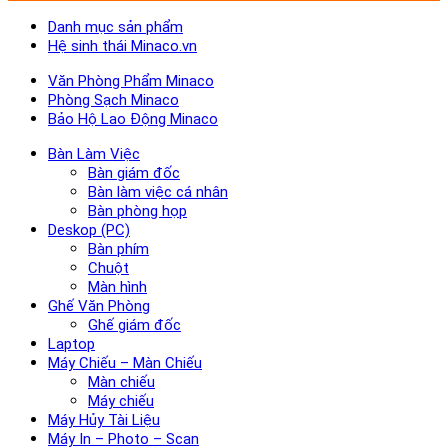
Danh mục sản phẩm
Hệ sinh thái Minaco.vn
Văn Phòng Phẩm Minaco
Phòng Sạch Minaco
Bảo Hộ Lao Động Minaco
Bàn Làm Việc
Bàn giám đốc
Bàn làm việc cá nhân
Bàn phòng họp
Deskop (PC)
Bàn phím
Chuột
Màn hình
Ghế Văn Phòng
Ghế giám đốc
Laptop
Máy Chiếu – Màn Chiếu
Màn chiếu
Máy chiếu
Máy Hủy Tài Liệu
Máy In – Photo – Scan