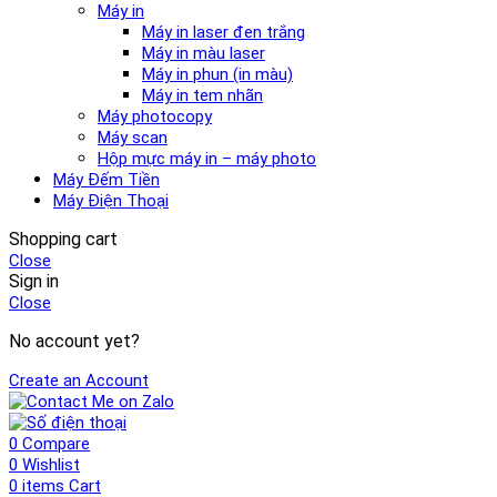
Máy in
Máy in laser đen trắng
Máy in màu laser
Máy in phun (in màu)
Máy in tem nhãn
Máy photocopy
Máy scan
Hộp mực máy in – máy photo
Máy Đếm Tiền
Máy Điện Thoại
Shopping cart
Close
Sign in
Close
No account yet?
Create an Account
0
Compare
0
Wishlist
0
items
Cart