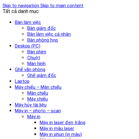
Skip to navigation
Skip to main content
Tất cả danh mục
Bàn làm việc
Bàn giám đốc
Bàn làm việc cá nhân
Bàn phòng họp
Deskop (PC)
Bàn phím
Chuột
Màn hình
Ghế văn phòng
Ghế giám đốc
Laptop
Máy chiếu – Màn chiếu
Màn chiếu
Máy chiếu
Máy hủy tài liệu
Máy in – photo – scan
Máy in
Máy in laser đen trắng
Máy in màu laser
Máy in phun (in màu)