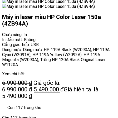
Máy in laser màu HP Color Laser 150a
(4ZB94A)
Chức năng: In
In đảo mặt: Không
Cổng giao tiếp: USB
Dùng mực: Dùng mực: HP 119A Black (W2090A), HP 119A
Cyan (W2091A), HP 119A Yellow (W2092A), HP 119A
Magenta (W2093A), Trống HP 120A Black Original Laser
W1120A.
Xem chi tiết
6.990.000
₫
Giá gốc là:
6.990.000 ₫.
5.490.000
₫
Giá hiện tại là:
5.490.000 ₫.
Còn 117 trong kho
Còn 117 trong kho