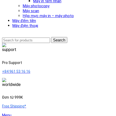
Máy in tem nhãn
Máy photocopy
Máy scan
Hộp mực máy in – máy photo
Máy đếm tiền
Máy điện thoại
Search
Pro Support
+84 961 53 16 16
Đơn từ 999K
Free Shipping*
Menu