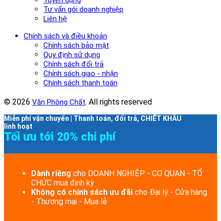
Tư vấn gói doanh nghiệp
Liên hệ
Chính sách và điều khoản
Chính sách bảo mật
Quy định sử dụng
Chính sách đổi trả
Chính sách giao - nhận
Chính sách thanh toán
© 2026
. All rights reserved
Văn Phòng Chất
Miễn phí vận chuyển | Thanh toán, đổi trả, CHIẾT KHẤU
linh hoạt
Tối ưu tới 20% chi phí
Dành riêng
cho DOANH NGHIỆP - CƠ QUAN - TỔ
CHỨC mua định kỳ
Không có chính sách ưu đãi
cho Đại lý - Cửa hàng
- Thương mại - Mua lẻ