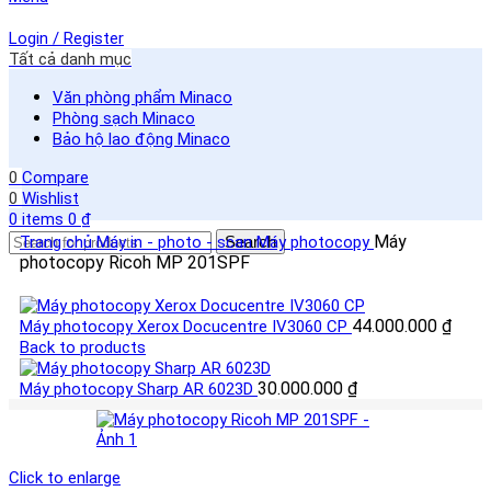
Login / Register
Tất cả danh mục
Văn phòng phẩm Minaco
Phòng sạch Minaco
Bảo hộ lao động Minaco
0
Compare
0
Wishlist
0
items
0
₫
Máy
Trang chủ
Máy in - photo - scan
Search
Máy photocopy
photocopy Ricoh MP 201SPF
44.000.000
₫
Máy photocopy Xerox Docucentre IV3060 CP
Back to products
30.000.000
₫
Máy photocopy Sharp AR 6023D
Click to enlarge