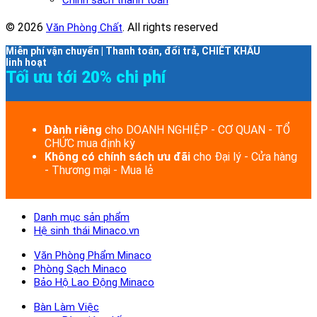
© 2026
. All rights reserved
Văn Phòng Chất
Miễn phí vận chuyển | Thanh toán, đổi trả, CHIẾT KHẤU
linh hoạt
Tối ưu tới 20% chi phí
Dành riêng
cho DOANH NGHIỆP - CƠ QUAN - TỔ
CHỨC mua định kỳ
Không có chính sách ưu đãi
cho Đại lý - Cửa hàng
- Thương mại - Mua lẻ
Danh mục sản phẩm
Hệ sinh thái Minaco.vn
Văn Phòng Phẩm Minaco
Phòng Sạch Minaco
Bảo Hộ Lao Động Minaco
Bàn Làm Việc