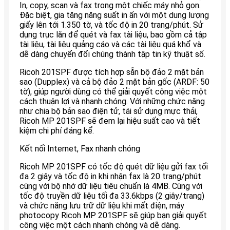
In, copy, scan và fax trong một chiếc máy nhỏ gọn.
Đặc biệt, gia tăng năng suất in ấn với một dung lượng
giấy lên tới 1.350 tờ, và tốc độ in 20 trang/phút. Sử
dụng trục lăn để quét và fax tài liệu, bao gồm cả tập
tài liệu, tài liệu quảng cáo và các tài liệu quá khổ và
dễ dàng chuyển đổi chúng thành tập tin kỹ thuật số.
Ricoh 201SPF được tích hợp sẵn bộ đảo 2 mặt bản
sao (Dupplex) và cả bộ đảo 2 mặt bản gốc (ARDF: 50
tờ), giúp người dùng có thể giải quyết công việc một
cách thuận lợi và nhanh chóng. Với những chức năng
như chia bộ bản sao điện tử, tái sử dụng mực thải,
Ricoh MP 201SPF sẽ đem lại hiệu suất cao và tiết
kiệm chi phí đáng kể.
Kết nối Internet, Fax nhanh chóng
Ricoh MP 201SPF có tốc độ quét dữ liệu gửi fax tối
đa 2 giây và tốc độ in khi nhận fax là 20 trang/phút
cùng với bộ nhớ dữ liệu tiêu chuẩn là 4MB. Cùng với
tốc độ truyền dữ liệu tối đa 33.6kbps (2 giây/trang)
và chức năng lưu trữ dữ liệu khi mất điện, máy
photocopy Ricoh MP 201SPF sẽ giúp bạn giải quyết
công việc một cách nhanh chóng và dễ dàng.