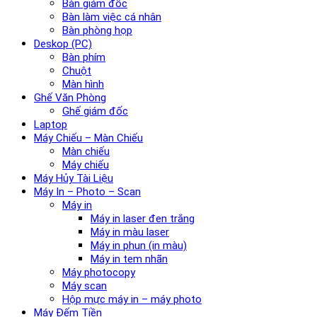
Bàn giám đốc
Bàn làm việc cá nhân
Bàn phòng họp
Deskop (PC)
Bàn phím
Chuột
Màn hình
Ghế Văn Phòng
Ghế giám đốc
Laptop
Máy Chiếu – Màn Chiếu
Màn chiếu
Máy chiếu
Máy Hủy Tài Liệu
Máy In – Photo – Scan
Máy in
Máy in laser đen trắng
Máy in màu laser
Máy in phun (in màu)
Máy in tem nhãn
Máy photocopy
Máy scan
Hộp mực máy in – máy photo
Máy Đếm Tiền