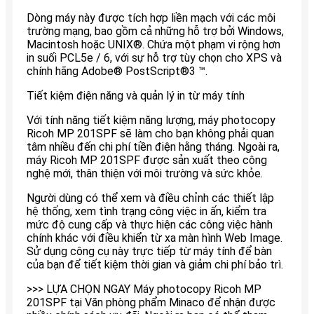
Dòng máy này được tích hợp liền mạch với các môi
trường mạng, bao gồm cả những hỗ trợ bởi Windows,
Macintosh hoặc UNIX®. Chứa một phạm vi rộng hơn
in suối PCL5e / 6, với sự hỗ trợ tùy chọn cho XPS và
chính hãng Adobe® PostScript®3 ™.
Tiết kiệm điện năng và quản lý in từ máy tính
Với tính năng tiết kiệm năng lượng, máy photocopy
Ricoh MP 201SPF sẽ làm cho bạn không phải quan
tâm nhiều đến chi phí tiền điện hằng tháng. Ngoài ra,
máy Ricoh MP 201SPF được sản xuất theo công
nghệ mới, thân thiện với môi trường và sức khỏe.
Người dùng có thể xem và điều chỉnh các thiết lập
hệ thống, xem tình trạng công việc in ấn, kiểm tra
mức độ cung cấp và thực hiện các công việc hành
chính khác với điều khiển từ xa màn hình Web Image.
Sử dụng công cụ này trực tiếp từ máy tính để bàn
của bạn để tiết kiệm thời gian và giảm chi phí bảo trì.
>>> LỰA CHỌN NGAY Máy photocopy Ricoh MP
201SPF tại Văn phòng phẩm Minaco để nhận được