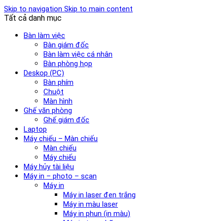
Skip to navigation
Skip to main content
Tất cả danh mục
Bàn làm việc
Bàn giám đốc
Bàn làm việc cá nhân
Bàn phòng họp
Deskop (PC)
Bàn phím
Chuột
Màn hình
Ghế văn phòng
Ghế giám đốc
Laptop
Máy chiếu – Màn chiếu
Màn chiếu
Máy chiếu
Máy hủy tài liệu
Máy in – photo – scan
Máy in
Máy in laser đen trắng
Máy in màu laser
Máy in phun (in màu)