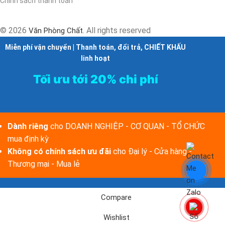
Chính sách thanh toán
© 2026
. All rights reserved
Văn Phòng Chất
Miễn phí vận chuyển | Thanh toán, đổi trả, CHIẾT KHẤU
linh hoạt
Tối ưu tới 20% chi phí
Dành riêng
cho DOANH NGHIỆP - CƠ QUAN - TỔ CHỨC
mua định kỳ
Không có chính sách ưu đãi
cho Đại lý - Cửa hàng -
Thương mại - Mua lẻ
Compare
Wishlist