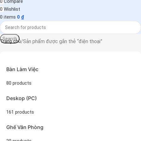
0
Compare
0
Wishlist
0
items
0
₫
Search
Sản phẩm được gắn thẻ “điện thoại”
Trang chủ
Bàn Làm Việc
80 products
Deskop (PC)
161 products
Ghế Văn Phòng
20 products