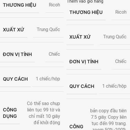
Thêm vào giỏ hàng
THƯƠNG HIỆU
Ricoh
THƯƠNG HIỆU
Ricoh
XUẤT XỨ
Trung Quốc
XUẤT XỨ
Trung Quốc
ĐƠN VỊ TÍNH
Chiếc
ĐƠN VỊ TÍNH
Chiếc
QUY CÁCH
1 chiếc/hộp
QUY CÁCH
1 chiếc/hộp
Có thể sao chụp
CÔNG
liên tục 99 tờ và
bản copy đầu tiên
DỤNG
chỉ mất 10 giây
7.5 giây. Copy liên
để khởi động
tục đến 99 trang.
CÔNG
zoom 50%-200%