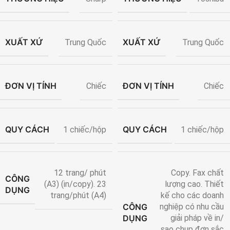
XUẤT XỨ
XUẤT XỨ
Trung Quốc
Trung Quốc
ĐƠN VỊ TÍNH
ĐƠN VỊ TÍNH
Chiếc
Chiếc
QUY CÁCH
QUY CÁCH
1 chiếc/hộp
1 chiếc/hộp
12 trang/ phút
Copy. Fax chất
CÔNG
(A3) (in/copy). 23
lượng cao. Thiết
DỤNG
trang/phút (A4)
kế cho các doanh
CÔNG
nghiệp có nhu cầu
DỤNG
giải pháp về in/
sao chụp đơn sắc