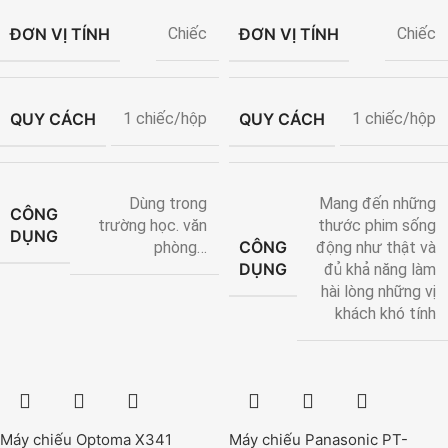
ĐƠN VỊ TÍNH
ĐƠN VỊ TÍNH
Chiếc
Chiếc
QUY CÁCH
QUY CÁCH
1 chiếc/hộp
1 chiếc/hộp
Dùng trong
Mang đến những
CÔNG
trường học. văn
thước phim sống
DỤNG
CÔNG
phòng…
động như thật và
DỤNG
đủ khả năng làm
hài lòng những vị
khách khó tính
Máy chiếu Optoma X341
Máy chiếu Panasonic PT-