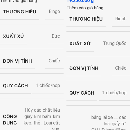
19.250.000
₫
Thêm vào giỏ hàng
Thêm vào giỏ hàng
THƯƠNG HIỆU
Bingo
THƯƠNG HIỆU
Ricoh
XUẤT XỨ
Đức
XUẤT XỨ
Trung Quốc
ĐƠN VỊ TÍNH
Chiếc
ĐƠN VỊ TÍNH
Chiếc
QUY CÁCH
1 chiếc/hộp
QUY CÁCH
1 chiếc/hộp
Hủy các chất liệu
CÔNG
giấy. kim bấm. kim
bằng lái xe …. các
DỤNG
kẹp. thẻ . Loại cắt
loại giấy tờ.
vụn.