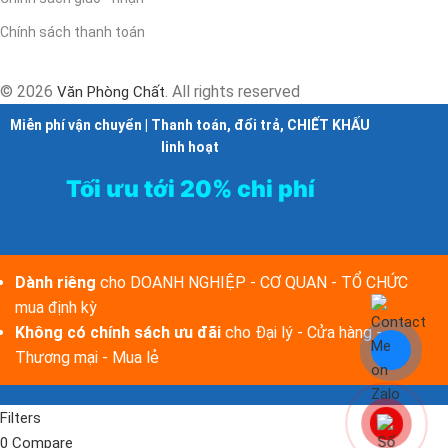
Chính sách thanh toán
© 2026
. All rights reserved
Văn Phòng Chất
Miễn phí vận chuyển | Thanh toán, đổi trả, CHIẾT KHẤU
linh hoạt
Tối ưu tới 20% chi phí
Dành riêng
cho DOANH NGHIỆP - CƠ QUAN - TỔ CHỨC
mua định kỳ
Không có chính sách ưu đãi
cho Đại lý - Cửa hàng -
Thương mại - Mua lẻ
Filters
0
Compare