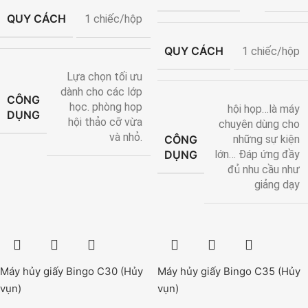
QUY CÁCH
1 chiếc/hộp
QUY CÁCH
1 chiếc/hộp
Lựa chọn tối ưu
dành cho các lớp
CÔNG
học. phòng họp
hội họp…là máy
DỤNG
hội thảo cỡ vừa
chuyên dùng cho
và nhỏ.
CÔNG
những sự kiện
DỤNG
lớn… Đáp ứng đầy
đủ nhu cầu như
giảng dạy
Máy hủy giấy Bingo C30 (Hủy
Máy hủy giấy Bingo C35 (Hủy
vụn)
vụn)