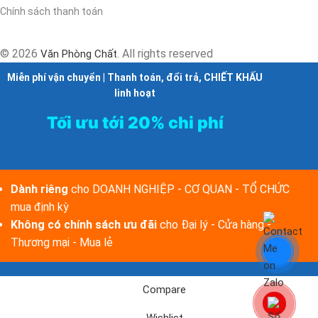
Chính sách thanh toán
© 2026
. All rights reserved
Văn Phòng Chất
Miễn phí vận chuyển | Thanh toán, đổi trả, CHIẾT KHẤU
linh hoạt
Tối ưu tới 20% chi phí
Dành riêng
cho DOANH NGHIỆP - CƠ QUAN - TỔ CHỨC
mua định kỳ
Không có chính sách ưu đãi
cho Đại lý - Cửa hàng -
Thương mại - Mua lẻ
Compare