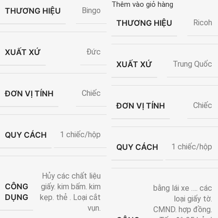
Thêm vào giỏ hàng
THƯƠNG HIỆU
Bingo
THƯƠNG HIỆU
Ricoh
XUẤT XỨ
Đức
XUẤT XỨ
Trung Quốc
ĐƠN VỊ TÍNH
Chiếc
ĐƠN VỊ TÍNH
Chiếc
QUY CÁCH
1 chiếc/hộp
QUY CÁCH
1 chiếc/hộp
Hủy các chất liệu
CÔNG
giấy. kim bấm. kim
bằng lái xe …. các
DỤNG
kẹp. thẻ . Loại cắt
loại giấy tờ.
vụn.
CMND. hợp đồng.