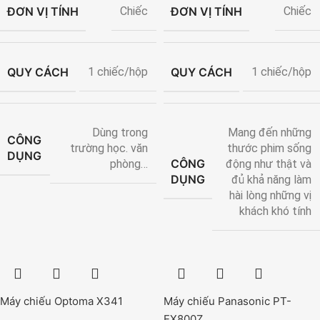
ĐƠN VỊ TÍNH
ĐƠN VỊ TÍNH
Chiếc
Chiếc
QUY CÁCH
QUY CÁCH
1 chiếc/hộp
1 chiếc/hộp
Dùng trong
Mang đến những
CÔNG
trường học. văn
thước phim sống
DỤNG
CÔNG
phòng…
động như thật và
DỤNG
đủ khả năng làm
hài lòng những vị
khách khó tính
Máy chiếu Optoma X341
Máy chiếu Panasonic PT-
EX800Z