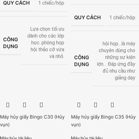
QUY CÁCH
1 chiếc/hộp
QUY CÁCH
1 chiếc/hộp
Lựa chọn tối ưu
dành cho các lớp
CÔNG
học. phòng họp
hội họp…là máy
DỤNG
hội thảo cỡ vừa
chuyên dùng cho
và nhỏ.
CÔNG
những sự kiện
DỤNG
lớn… Đáp ứng đầy
đủ nhu cầu như
giảng dạy
Máy hủy giấy Bingo C30 (Hủy
Máy hủy giấy Bingo C35 (Hủy
vụn)
vụn)
Máy hủy tài liệu
Máy hủy tài liệu