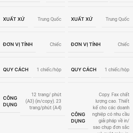
XUẤT XỨ
XUẤT XỨ
Trung Quốc
Trung Quốc
ĐƠN VỊ TÍNH
ĐƠN VỊ TÍNH
Chiếc
Chiếc
QUY CÁCH
QUY CÁCH
1 chiếc/hộp
1 chiếc/hộp
12 trang/ phút
Copy. Fax chất
CÔNG
(A3) (in/copy). 23
lượng cao. Thiết
DỤNG
trang/phút (A4)
kế cho các doanh
CÔNG
nghiệp có nhu cầu
DỤNG
giải pháp về in/
sao chụp đơn sắc