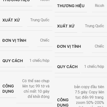
THƯƠNG HIỆU
Ricoh
XUẤT XỨ
Trung Quốc
XUẤT XỨ
Trung Quốc
ĐƠN VỊ TÍNH
Chiếc
ĐƠN VỊ TÍNH
Chiếc
QUY CÁCH
1 chiếc/hộp
QUY CÁCH
1 chiếc/hộp
Có thể sao chụp
CÔNG
liên tục 99 tờ và
bản copy đầu tiên
DỤNG
chỉ mất 10 giây
7.5 giây. Copy liên
để khởi động
tục đến 99 trang.
CÔNG
zoom 50%-200%
DỤNG