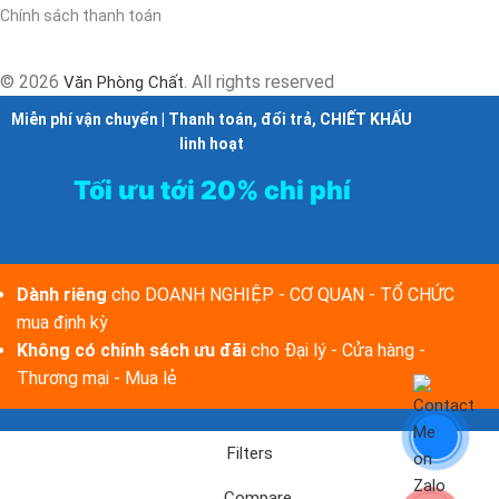
Chính sách thanh toán
© 2026
. All rights reserved
Văn Phòng Chất
Miễn phí vận chuyển | Thanh toán, đổi trả, CHIẾT KHẤU
linh hoạt
Tối ưu tới 20% chi phí
Dành riêng
cho DOANH NGHIỆP - CƠ QUAN - TỔ CHỨC
mua định kỳ
Không có chính sách ưu đãi
cho Đại lý - Cửa hàng -
Thương mại - Mua lẻ
Filters
Compare