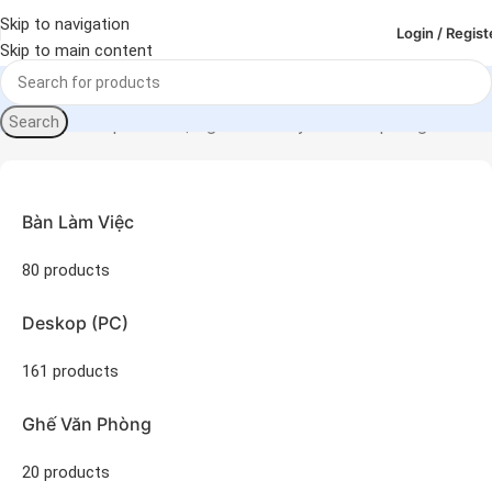
Skip to navigation
Login / Regist
Skip to main content
Search
Sản phẩm được gắn thẻ “máy móc văn phòng”
Trang chủ
Bàn Làm Việc
80 products
Deskop (PC)
161 products
Ghế Văn Phòng
20 products