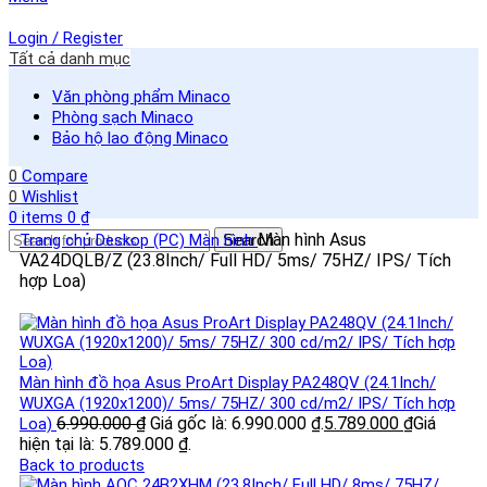
Login / Register
Tất cả danh mục
Văn phòng phẩm Minaco
Phòng sạch Minaco
Bảo hộ lao động Minaco
0
Compare
0
Wishlist
0
items
0
₫
Màn hình Asus
Trang chủ
Deskop (PC)
Màn hình
Search
VA24DQLB/Z (23.8Inch/ Full HD/ 5ms/ 75HZ/ IPS/ Tích
hợp Loa)
Màn hình đồ họa Asus ProArt Display PA248QV (24.1Inch/
WUXGA (1920x1200)/ 5ms/ 75HZ/ 300 cd/m2/ IPS/ Tích hợp
6.990.000
₫
Giá gốc là: 6.990.000 ₫.
5.789.000
₫
Giá
Loa)
hiện tại là: 5.789.000 ₫.
Back to products