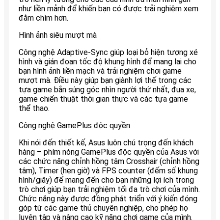
như liền mảnh để khiến bạn có được trải nghiệm xem
đắm chìm hơn.
Hình ảnh siêu mượt mà
Công nghệ Adaptive-Sync giúp loại bỏ hiện tượng xé
hình và gián đoạn tốc độ khung hình để mang lại cho
bạn hình ảnh liền mạch và trải nghiệm chơi game
mượt mà. Điều này giúp bạn giành lợi thế trong các
tựa game bắn súng góc nhìn người thứ nhất, đua xe,
game chiến thuật thời gian thực và các tựa game
thể thao.
Công nghệ GamePlus độc quyền
Khi nói đến thiết kế, Asus luôn chú trọng đến khách
hàng – phím nóng GamePlus độc quyền của Asus với
các chức năng chỉnh hồng tâm Crosshair (chỉnh hồng
tâm), Timer (hẹn giờ) và FPS counter (đếm số khung
hình/giây) để mang đến cho bạn những lợi ích trong
trò chơi giúp bạn trải nghiệm tối đa trò chơi của mình.
Chức năng này được đồng phát triển với ý kiến đóng
góp từ các game thủ chuyên nghiệp, cho phép họ
luyện tập và nâng cao kỹ năng chơi game của mình.