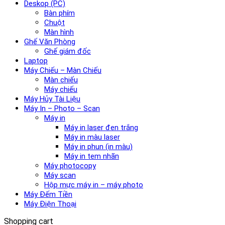
Deskop (PC)
Bàn phím
Chuột
Màn hình
Ghế Văn Phòng
Ghế giám đốc
Laptop
Máy Chiếu – Màn Chiếu
Màn chiếu
Máy chiếu
Máy Hủy Tài Liệu
Máy In – Photo – Scan
Máy in
Máy in laser đen trắng
Máy in màu laser
Máy in phun (in màu)
Máy in tem nhãn
Máy photocopy
Máy scan
Hộp mực máy in – máy photo
Máy Đếm Tiền
Máy Điện Thoại
Shopping cart