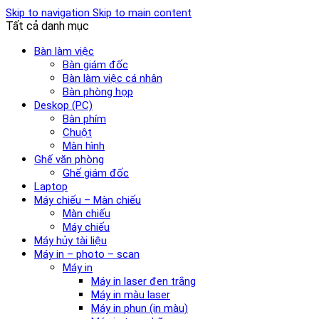
Skip to navigation
Skip to main content
Tất cả danh mục
Bàn làm việc
Bàn giám đốc
Bàn làm việc cá nhân
Bàn phòng họp
Deskop (PC)
Bàn phím
Chuột
Màn hình
Ghế văn phòng
Ghế giám đốc
Laptop
Máy chiếu – Màn chiếu
Màn chiếu
Máy chiếu
Máy hủy tài liệu
Máy in – photo – scan
Máy in
Máy in laser đen trắng
Máy in màu laser
Máy in phun (in màu)