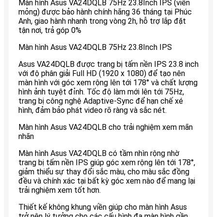
Màn hình Asus VA24DQLB 75Hz 23.8Inch IPS (viền
mỏng) được bảo hành chính hãng 36 tháng tại Phúc
Anh, giao hành nhanh trong vòng 2h, hỗ trợ lắp đặt
tận nơi, trả góp 0%
Màn hình Asus VA24DQLB 75Hz 23.8Inch IPS
Asus VA24DQLB được trang bị tấm nền IPS 23.8 inch
với độ phân giải Full HD (1920 x 1080) để tạo nên
màn hình với góc xem rộng lên tới 178° và chất lượng
hình ảnh tuyệt đỉnh. Tốc độ làm mới lên tới 75Hz,
trang bị công nghệ Adaptive-Sync để hạn chế xé
hình, đảm bảo phát video rõ ràng và sắc nét.
Màn hình Asus VA24DQLB cho trải nghiệm xem mãn
nhãn
Màn hình Asus VA24DQLB có tầm nhìn rộng nhờ
trang bị tấm nền IPS giúp góc xem rộng lên tới 178°,
giảm thiểu sự thay đổi sắc màu, cho màu sắc đồng
đều và chính xác tại bất kỳ góc xem nào để mang lại
trải nghiệm xem tốt hơn.
Thiết kế không khung viền giúp cho màn hình Asus
trở nên lý tưởng cho các cấu hình đa màn hình gần