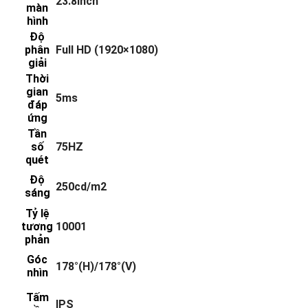
23.8Inch
màn
hình
Độ
phân
Full HD (1920×1080)
giải
Thời
gian
5ms
đáp
ứng
Tần
số
75HZ
quét
Độ
250cd/m2
sáng
Tỷ lệ
tương
10001
phản
Góc
178°(H)/178°(V)
nhìn
Tấm
IPS