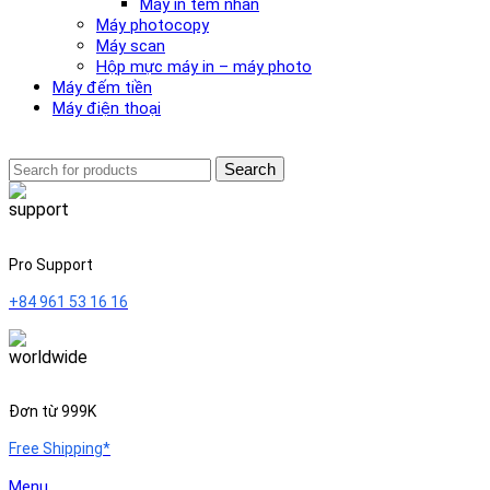
Máy in tem nhãn
Máy photocopy
Máy scan
Hộp mực máy in – máy photo
Máy đếm tiền
Máy điện thoại
Search
Pro Support
+84 961 53 16 16
Đơn từ 999K
Free Shipping*
Menu