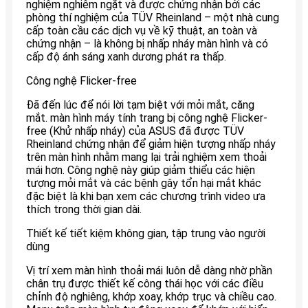
nghiệm nghiêm ngặt và được chứng nhận bởi các
phòng thí nghiệm của TÜV Rheinland – một nhà cung
cấp toàn cầu các dịch vụ về kỹ thuật, an toàn và
chứng nhận – là không bị nhấp nháy màn hình và có
cấp độ ánh sáng xanh dương phát ra thấp.
Công nghệ Flicker-free
Đã đến lúc để nói lời tạm biệt với mỏi mắt, căng
mắt. màn hình máy tính trang bị công nghệ Flicker-
free (Khử nhấp nháy) của ASUS đã được TÜV
Rheinland chứng nhận để giảm hiện tượng nhấp nháy
trên màn hình nhằm mang lại trải nghiệm xem thoải
mái hơn. Công nghệ này giúp giảm thiểu các hiện
tượng mỏi mắt và các bệnh gây tổn hại mắt khác
đặc biệt là khi bạn xem các chương trình video ưa
thích trong thời gian dài.
Thiết kế tiết kiệm không gian, tập trung vào người
dùng
Vị trí xem màn hình thoải mái luôn dễ dàng nhờ phần
chân trụ được thiết kế công thái học với các điều
chỉnh độ nghiêng, khớp xoay, khớp trục và chiều cao.