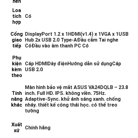
nền
Loa
tích
Có
hợp
Cổng
DisplayPort 1.2 x 1HDMI(v1.4) x 1VGA x 1USB
giao
Hub 2x USB 2.0 Type-AĐầu cắm Tai nghe
tiếp
CóĐầu vào âm thanh PC Có
Phụ
kiện
Cáp HDMIDây điệnHướng dẫn sử dụngCáp
kèm
USB 2.0
theo
Màn hình bảo vệ mắt ASUS VA24DQLB – 23.8
Tính
inch. Full HD. IPS. không viền. 75Hz.
năng
Adaptive-Sync. khử ánh sáng xanh. chống
khác
nháy. thiết kế công thái học. có thể treo
tường
Xuất
Chính hãng
xứ