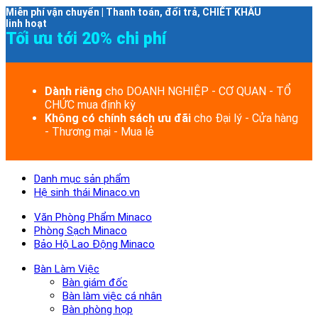
Miễn phí vận chuyển | Thanh toán, đổi trả, CHIẾT KHẤU
linh hoạt
Tối ưu tới 20% chi phí
Dành riêng
cho DOANH NGHIỆP - CƠ QUAN - TỔ
CHỨC mua định kỳ
Không có chính sách ưu đãi
cho Đại lý - Cửa hàng
- Thương mại - Mua lẻ
Danh mục sản phẩm
Hệ sinh thái Minaco.vn
Văn Phòng Phẩm Minaco
Phòng Sạch Minaco
Bảo Hộ Lao Động Minaco
Bàn Làm Việc
Bàn giám đốc
Bàn làm việc cá nhân
Bàn phòng họp