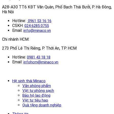
A28-A30 TT6 KĐT Văn Quán, Phố Bạch Thái Bưởi, P. Hà Đông,
Hà Nội
Hotline:
0961 53 16 16
CSKH:
024 6285 0755
Email:
info@minaco.vn
Chi nhánh HCM:
273 Phố Lê Thị Riêng, P. Thới An, TP. HCM
Hotline:
0981 43 18 18
Email:
infohcm@minaco.vn
Hệ sinh thái Minaco
Văn phòng phẩm
Vật tư phòng sạch
Bảo hộ lao động
Vật tư tiêu hao
Quà tặng doanh nghiệp
Thông tin