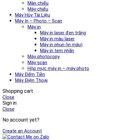
Màn chiếu
Máy chiếu
Máy Hủy Tài Liệu
Máy In – Photo – Scan
Máy in
Máy in laser đen trắng
Máy in màu laser
Máy in phun (in màu)
Máy in tem nhãn
Máy photocopy
Máy scan
Hộp mực máy in – máy photo
Máy Đếm Tiền
Máy Điện Thoại
Shopping cart
Close
Sign in
Close
No account yet?
Create an Account