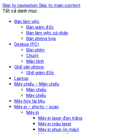
Skip to navigation
Skip to main content
Tất cả danh mục
Bàn làm việc
Bàn giám đốc
Bàn làm việc cá nhân
Bàn phòng họp
Deskop (PC)
Bàn phím
Chuột
Màn hình
Ghế văn phòng
Ghế giám đốc
Laptop
Máy chiếu – Màn chiếu
Màn chiếu
Máy chiếu
Máy hủy tài liệu
Máy in – photo – scan
Máy in
Máy in laser đen trắng
Máy in màu laser
Máy in phun (in màu)