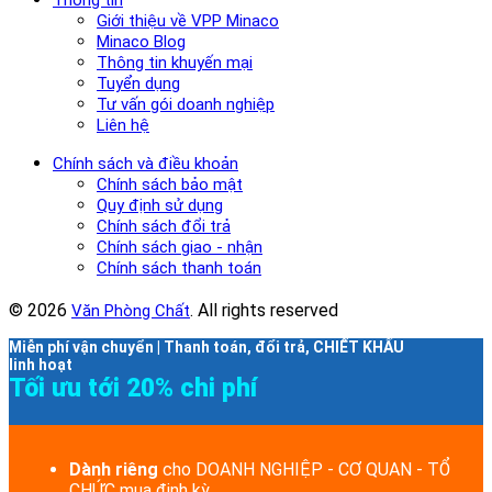
Giới thiệu về VPP Minaco
Minaco Blog
Thông tin khuyến mại
Tuyển dụng
Tư vấn gói doanh nghiệp
Liên hệ
Chính sách và điều khoản
Chính sách bảo mật
Quy định sử dụng
Chính sách đổi trả
Chính sách giao - nhận
Chính sách thanh toán
© 2026
. All rights reserved
Văn Phòng Chất
Miễn phí vận chuyển | Thanh toán, đổi trả, CHIẾT KHẤU
linh hoạt
Tối ưu tới 20% chi phí
Dành riêng
cho DOANH NGHIỆP - CƠ QUAN - TỔ
CHỨC mua định kỳ