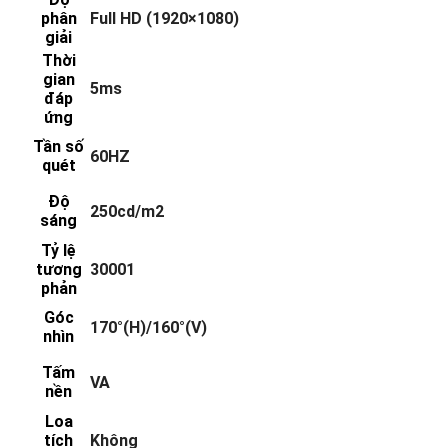
phân
Full HD (1920×1080)
giải
Thời
gian
5ms
đáp
ứng
Tần số
60HZ
quét
Độ
250cd/m2
sáng
Tỷ lệ
tương
30001
phản
Góc
170°(H)/160°(V)
nhìn
Tấm
VA
nền
Loa
tích
Không