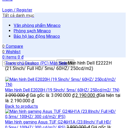
Login / Register
Tất cả danh mục
Văn phòng phẩm Minaco
Phòng sạch Minaco
Bảo hộ lao động Minaco
0
Compare
0
Wishlist
0
items
0
₫
Màn hình Dell E2222H
Trang chủ
Deskop (PC)
Màn hình
Search
(21.5Inch/ Full HD/ 5ms/ 60HZ/ 250cd/m2)
Màn hình Dell E2020H (19.5Inch/ 5ms/ 60HZ/ 250cd/m2/ TN)
3.090.000
₫
Giá gốc là: 3.090.000 ₫.
2.190.000
₫
Giá hiện tại
là: 2.190.000 ₫.
Back to products
Màn hình gaming Asus TUF G246H1A (23.8Inch/ Full HD/
3.890.000
₫
Giá gốc là:
0,5ms/ 100HZ/ 300 cd/m2/ IPS)