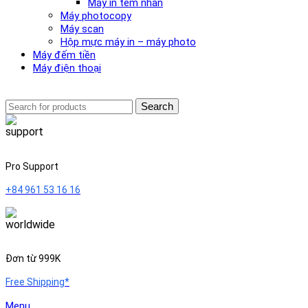
Máy in tem nhãn
Máy photocopy
Máy scan
Hộp mực máy in – máy photo
Máy đếm tiền
Máy điện thoại
Search
Pro Support
+84 961 53 16 16
Đơn từ 999K
Free Shipping*
Menu