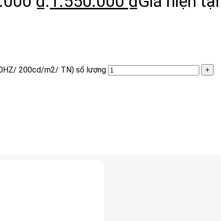
.000 ₫.
1.550.000
₫
Giá hiện tại
0HZ/ 200cd/m2/ TN) số lượng