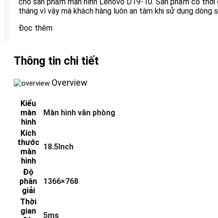
cho sản phẩm màn hình Lenovo D19-10. Sản phẩm có thời g
tháng vì vậy mà khách hàng luôn an tâm khi sử dụng dòng 
Đọc thêm
Thông tin chi tiết
Overview
Kiểu
màn
Màn hình văn phòng
hình
Kích
thước
18.5Inch
màn
hình
Độ
phân
1366×768
giải
Thời
gian
5ms