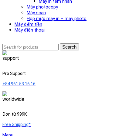
Máy in tem nhãn
Máy photocopy
Máy scan
Hộp mực máy in – máy photo
Máy đếm tiền
Máy điện thoại
Search
Pro Support
+84 961 53 16 16
Đơn từ 999K
Free Shipping*
Menu