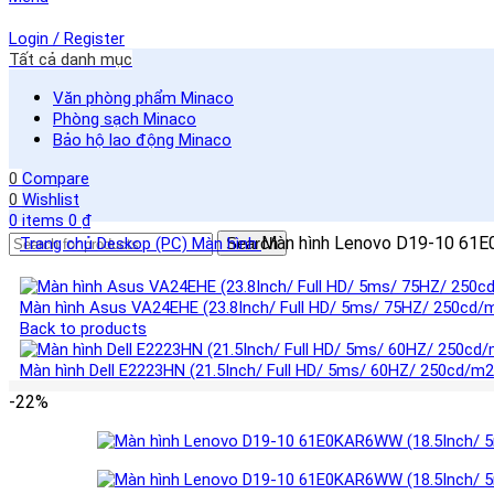
Login / Register
Tất cả danh mục
Văn phòng phẩm Minaco
Phòng sạch Minaco
Bảo hộ lao động Minaco
0
Compare
0
Wishlist
0
items
0
₫
Màn hình Lenovo D19-10 61
Trang chủ
Deskop (PC)
Màn hình
Search
Màn hình Asus VA24EHE (23.8Inch/ Full HD/ 5ms/ 75HZ/ 250cd/
Back to products
Màn hình Dell E2223HN (21.5Inch/ Full HD/ 5ms/ 60HZ/ 250cd/m
-22%