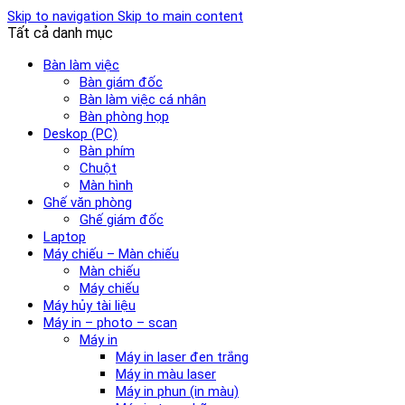
Skip to navigation
Skip to main content
Tất cả danh mục
Bàn làm việc
Bàn giám đốc
Bàn làm việc cá nhân
Bàn phòng họp
Deskop (PC)
Bàn phím
Chuột
Màn hình
Ghế văn phòng
Ghế giám đốc
Laptop
Máy chiếu – Màn chiếu
Màn chiếu
Máy chiếu
Máy hủy tài liệu
Máy in – photo – scan
Máy in
Máy in laser đen trắng
Máy in màu laser
Máy in phun (in màu)