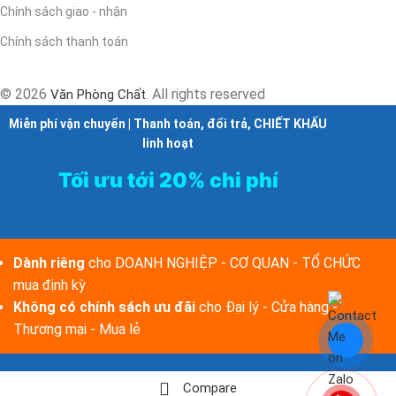
Chính sách giao - nhận
Chính sách thanh toán
© 2026
. All rights reserved
Văn Phòng Chất
Miễn phí vận chuyển | Thanh toán, đổi trả, CHIẾT KHẤU
linh hoạt
Tối ưu tới 20% chi phí
Dành riêng
cho DOANH NGHIỆP - CƠ QUAN - TỔ CHỨC
mua định kỳ
Không có chính sách ưu đãi
cho Đại lý - Cửa hàng -
Thương mại - Mua lẻ
Compare