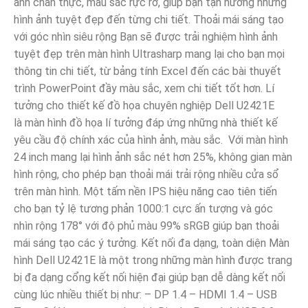
ảnh chân thực, màu sắc rực rỡ, giúp bạn tận hưởng những
hình ảnh tuyệt đẹp đến từng chi tiết. Thoải mái sáng tạo
với góc nhìn siêu rộng Bạn sẽ được trải nghiệm hình ảnh
tuyệt đẹp trên màn hình Ultrasharp mang lại cho bạn mọi
thông tin chi tiết, từ bảng tính Excel đến các bài thuyết
trình PowerPoint đầy màu sắc, xem chi tiết tốt hơn. Lí
tưởng cho thiết kế đồ họa chuyên nghiệp Dell U2421E
là màn hình đồ họa lí tưởng đáp ứng những nhà thiết kế
yêu cầu độ chính xác của hình ảnh, màu sắc. Với màn hình
24 inch mang lại hình ảnh sắc nét hơn 25%, không gian màn
hình rộng, cho phép bạn thoải mái trải rộng nhiều cửa sổ
trên màn hình. Một tấm nền IPS hiệu năng cao tiên tiến
cho bạn tỷ lệ tương phản 1000:1 cực ấn tượng và góc
nhìn rộng 178° với độ phủ màu 99% sRGB giúp bạn thoải
mái sáng tạo các ý tưởng. Kết nối đa dạng, toàn diện Màn
hình Dell U2421E là một trong những màn hình được trang
bị đa dạng cổng kết nối hiện đại giúp bạn dễ dàng kết nối
cùng lúc nhiều thiết bị như: – DP 1.4 – HDMI 1.4 – USB