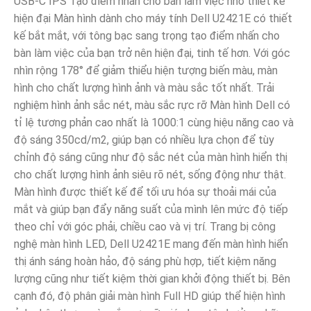
USB-C IPS Tạo điểm nhấn cho bàn làm việc nhờ thiết kế
hiện đại Màn hình dành cho máy tính Dell U2421E có thiết
kế bắt mắt, với tông bạc sang trọng tạo điểm nhấn cho
bàn làm việc của bạn trở nên hiện đại, tinh tế hơn. Với góc
nhìn rộng 178° để giảm thiểu hiện tượng biến màu, màn
hình cho chất lượng hình ảnh và màu sắc tốt nhất. Trải
nghiệm hình ảnh sắc nét, màu sắc rực rỡ Màn hình Dell có
tỉ lệ tương phản cao nhất là 1000:1 cùng hiệu năng cao và
độ sáng 350cd/m2, giúp bạn có nhiều lựa chọn để tùy
chỉnh độ sáng cũng như độ sắc nét của màn hình hiển thị
cho chất lượng hình ảnh siêu rõ nét, sống động như thật.
Màn hình được thiết kế để tối ưu hóa sự thoải mái của
mắt và giúp bạn đẩy năng suất của mình lên mức độ tiếp
theo chỉ với góc phải, chiều cao và vị trí. Trang bị công
nghệ màn hình LED, Dell U2421E mang đến màn hình hiển
thị ánh sáng hoàn hảo, độ sáng phù hợp, tiết kiệm năng
lượng cũng như tiết kiệm thời gian khởi động thiết bị. Bên
cạnh đó, độ phân giải màn hình Full HD giúp thể hiện hình