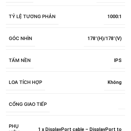
TỶ LỆ TƯƠNG PHẢN
1000:1
GÓC NHÌN
178°(H)/178°(V)
TẤM NỀN
IPS
LOA TÍCH HỢP
Không
CỔNG GIAO TIẾP
PHỤ
1 x DisplayPort cable – DisplayPort to