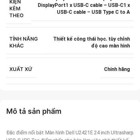
KIỆN
DisplayPort1 x USB-C cable – USB-C1 x
KÈM
USB-C cable – USB Type C to A
THEO
TÍNH NĂNG
Thiết kế công thái học. tùy chỉnh
KHÁC
độ cao màn hình
XUẤT XỨ
Chính hãng
Mô tả sản phẩm
Đặc điểm nổi bật Màn hình Dell U2421E 24 inch Ultrasharp