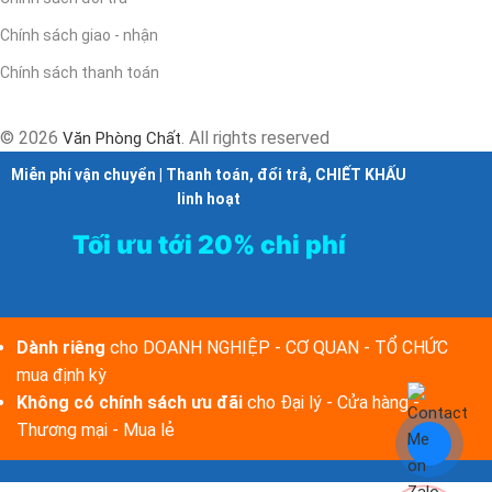
Chính sách giao - nhận
Chính sách thanh toán
© 2026
. All rights reserved
Văn Phòng Chất
Miễn phí vận chuyển | Thanh toán, đổi trả, CHIẾT KHẤU
linh hoạt
Tối ưu tới 20% chi phí
Dành riêng
cho DOANH NGHIỆP - CƠ QUAN - TỔ CHỨC
mua định kỳ
Không có chính sách ưu đãi
cho Đại lý - Cửa hàng -
Thương mại - Mua lẻ