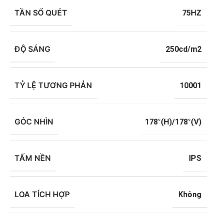
TẦN SỐ QUÉT
75HZ
ĐỘ SÁNG
250cd/m2
TỶ LỆ TƯƠNG PHẢN
10001
GÓC NHÌN
178°(H)/178°(V)
TẤM NỀN
IPS
LOA TÍCH HỢP
Không