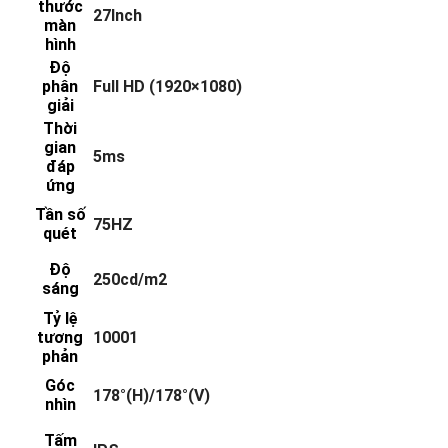
thước
27Inch
màn
hình
Độ
phân
Full HD (1920×1080)
giải
Thời
gian
5ms
đáp
ứng
Tần số
75HZ
quét
Độ
250cd/m2
sáng
Tỷ lệ
tương
10001
phản
Góc
178°(H)/178°(V)
nhìn
Tấm