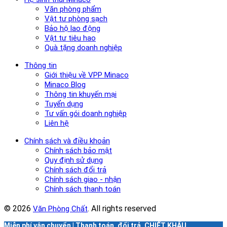
Văn phòng phẩm
Vật tư phòng sạch
Bảo hộ lao động
Vật tư tiêu hao
Quà tặng doanh nghiệp
Thông tin
Giới thiệu về VPP Minaco
Minaco Blog
Thông tin khuyến mại
Tuyển dụng
Tư vấn gói doanh nghiệp
Liên hệ
Chính sách và điều khoản
Chính sách bảo mật
Quy định sử dụng
Chính sách đổi trả
Chính sách giao - nhận
Chính sách thanh toán
© 2026
. All rights reserved
Văn Phòng Chất
Miễn phí vận chuyển | Thanh toán, đổi trả, CHIẾT KHẤU