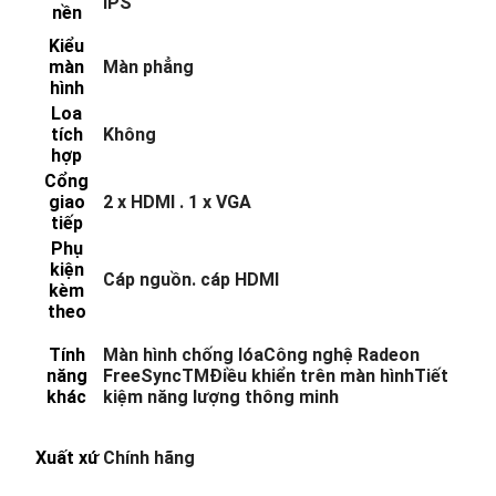
IPS
nền
Kiểu
màn
Màn phẳng
hình
Loa
tích
Không
hợp
Cổng
giao
2 x HDMI . 1 x VGA
tiếp
Phụ
kiện
Cáp nguồn. cáp HDMI
kèm
theo
Tính
Màn hình chống lóaCông nghệ Radeon
năng
FreeSyncTMĐiều khiển trên màn hìnhTiết
khác
kiệm năng lượng thông minh
Xuất xứ
Chính hãng