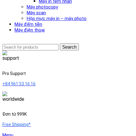
Máy in tem nhãn
Máy photocopy
Máy scan
Hộp mực máy in – máy photo
Máy đếm tiền
Máy điện thoại
Search
Pro Support
+84 961 53 16 16
Đơn từ 999K
Free Shipping*
Menu