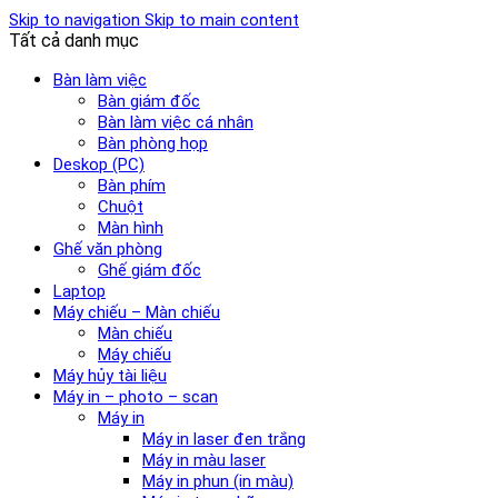
Skip to navigation
Skip to main content
Tất cả danh mục
Bàn làm việc
Bàn giám đốc
Bàn làm việc cá nhân
Bàn phòng họp
Deskop (PC)
Bàn phím
Chuột
Màn hình
Ghế văn phòng
Ghế giám đốc
Laptop
Máy chiếu – Màn chiếu
Màn chiếu
Máy chiếu
Máy hủy tài liệu
Máy in – photo – scan
Máy in
Máy in laser đen trắng
Máy in màu laser
Máy in phun (in màu)