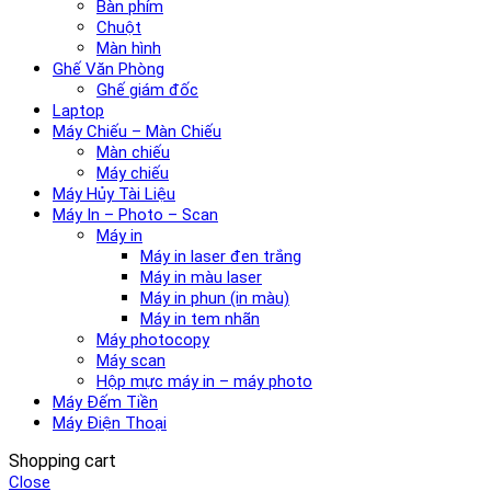
Bàn phím
Chuột
Màn hình
Ghế Văn Phòng
Ghế giám đốc
Laptop
Máy Chiếu – Màn Chiếu
Màn chiếu
Máy chiếu
Máy Hủy Tài Liệu
Máy In – Photo – Scan
Máy in
Máy in laser đen trắng
Máy in màu laser
Máy in phun (in màu)
Máy in tem nhãn
Máy photocopy
Máy scan
Hộp mực máy in – máy photo
Máy Đếm Tiền
Máy Điện Thoại
Shopping cart
Close