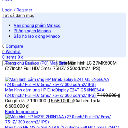
Login / Register
Tất cả danh mục
Văn phòng phẩm Minaco
Phòng sạch Minaco
Bảo hộ lao động Minaco
0
Compare
0
Wishlist
0
items
0
₫
Màn hình LG 27MK600M
Trang chủ
Deskop (PC)
Màn hình
Search
(27Inch/ Full HD/ 5ms/ 75HZ/ 250cd/m2/ IPS)
Màn hình cảm ứng HP EliteDisplay E24T G5 6N6E6AA
7.190.000
₫
(24.0Inch/ Full HD/ 5ms/ 75HZ/ 300 cd/m2/ IPS)
Giá gốc là: 7.190.000 ₫.
6.680.000
₫
Giá hiện tại là:
6.680.000 ₫.
Back to products
Màn hình HP M27F 2H0N1AA (27.0Inch/ Full HD/ 5ms/ 75HZ/