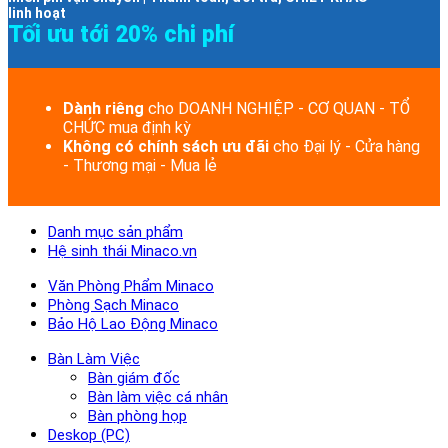
linh hoạt
Tối ưu tới 20% chi phí
Dành riêng
cho DOANH NGHIỆP - CƠ QUAN - TỔ
CHỨC mua định kỳ
Không có chính sách ưu đãi
cho Đại lý - Cửa hàng
- Thương mại - Mua lẻ
Danh mục sản phẩm
Hệ sinh thái Minaco.vn
Văn Phòng Phẩm Minaco
Phòng Sạch Minaco
Bảo Hộ Lao Động Minaco
Bàn Làm Việc
Bàn giám đốc
Bàn làm việc cá nhân
Bàn phòng họp
Deskop (PC)