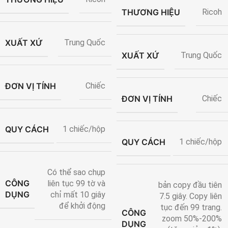
THƯƠNG HIỆU
Ricoh
XUẤT XỨ
Trung Quốc
XUẤT XỨ
Trung Quốc
ĐƠN VỊ TÍNH
Chiếc
ĐƠN VỊ TÍNH
Chiếc
QUY CÁCH
1 chiếc/hộp
QUY CÁCH
1 chiếc/hộp
Có thể sao chụp
CÔNG
liên tục 99 tờ và
bản copy đầu tiên
DỤNG
chỉ mất 10 giây
7.5 giây. Copy liên
để khởi động
tục đến 99 trang.
CÔNG
zoom 50%-200%
DỤNG