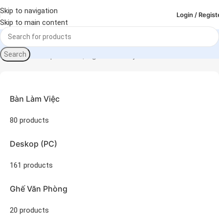
Skip to navigation
Login / Regist
Skip to main content
Search
Sản phẩm được gắn thẻ “máy chiếu”
Trang chủ
Bàn Làm Việc
80 products
Deskop (PC)
161 products
Ghế Văn Phòng
20 products