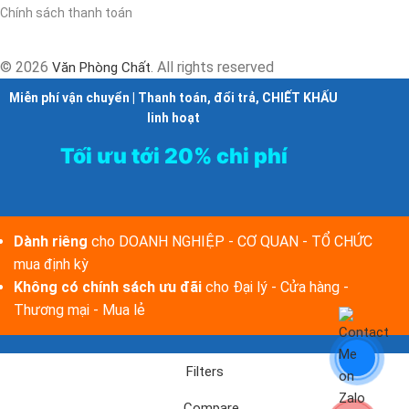
Chính sách thanh toán
© 2026
. All rights reserved
Văn Phòng Chất
Miễn phí vận chuyển | Thanh toán, đổi trả, CHIẾT KHẤU
linh hoạt
Tối ưu tới 20% chi phí
Dành riêng
cho DOANH NGHIỆP - CƠ QUAN - TỔ CHỨC
mua định kỳ
Không có chính sách ưu đãi
cho Đại lý - Cửa hàng -
Thương mại - Mua lẻ
Filters
Compare