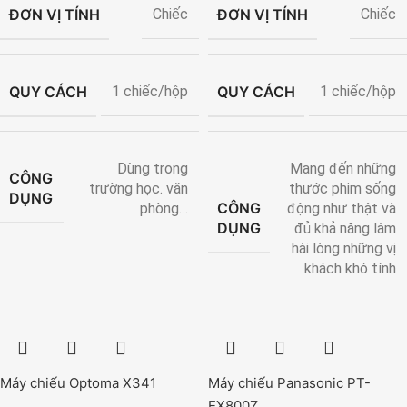
ĐƠN VỊ TÍNH
ĐƠN VỊ TÍNH
Chiếc
Chiếc
QUY CÁCH
QUY CÁCH
1 chiếc/hộp
1 chiếc/hộp
Dùng trong
Mang đến những
CÔNG
trường học. văn
thước phim sống
DỤNG
CÔNG
phòng…
động như thật và
DỤNG
đủ khả năng làm
hài lòng những vị
khách khó tính
Máy chiếu Optoma X341
Máy chiếu Panasonic PT-
EX800Z