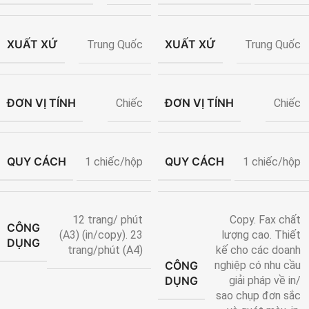
XUẤT XỨ
XUẤT XỨ
Trung Quốc
Trung Quốc
ĐƠN VỊ TÍNH
ĐƠN VỊ TÍNH
Chiếc
Chiếc
QUY CÁCH
QUY CÁCH
1 chiếc/hộp
1 chiếc/hộp
12 trang/ phút
Copy. Fax chất
CÔNG
(A3) (in/copy). 23
lượng cao. Thiết
DỤNG
trang/phút (A4)
kế cho các doanh
CÔNG
nghiệp có nhu cầu
DỤNG
giải pháp về in/
sao chụp đơn sắc