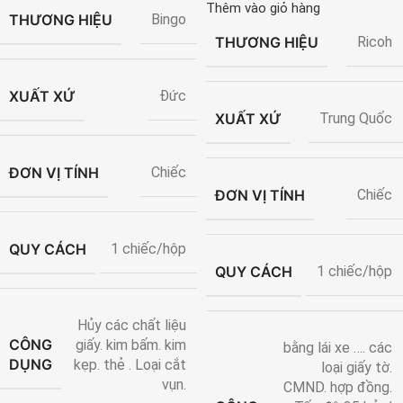
Thêm vào giỏ hàng
THƯƠNG HIỆU
Bingo
THƯƠNG HIỆU
Ricoh
XUẤT XỨ
Đức
XUẤT XỨ
Trung Quốc
ĐƠN VỊ TÍNH
Chiếc
ĐƠN VỊ TÍNH
Chiếc
QUY CÁCH
1 chiếc/hộp
QUY CÁCH
1 chiếc/hộp
Hủy các chất liệu
CÔNG
giấy. kim bấm. kim
bằng lái xe …. các
DỤNG
kẹp. thẻ . Loại cắt
loại giấy tờ.
vụn.
CMND. hợp đồng.