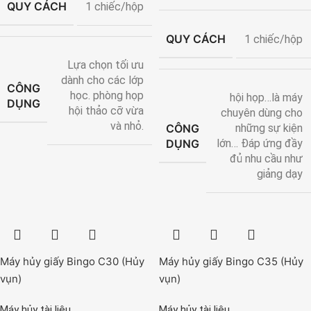
QUY CÁCH
1 chiếc/hộp
QUY CÁCH
1 chiếc/hộp
Lựa chọn tối ưu
dành cho các lớp
CÔNG
học. phòng họp
hội họp…là máy
DỤNG
hội thảo cỡ vừa
chuyên dùng cho
và nhỏ.
CÔNG
những sự kiện
DỤNG
lớn… Đáp ứng đầy
đủ nhu cầu như
giảng dạy
Máy hủy giấy Bingo C30 (Hủy
Máy hủy giấy Bingo C35 (Hủy
vụn)
vụn)
Máy hủy tài liệu
Máy hủy tài liệu